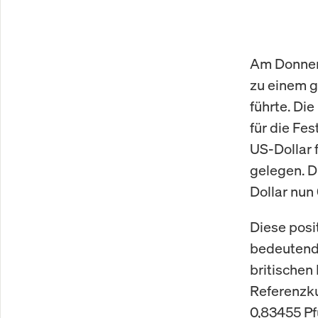
Am Donners
zu einem 
führte. Di
für die Fe
US-Dollar 
gelegen. D
Dollar nun 
Diese posi
bedeutend
britischen
Referenzku
0,83455 Pf