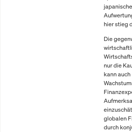
japanische
Aufwertung
hier stieg
Die gegenw
wirtschaft
Wirtschaft
nur die Ka
kann auch 
Wachstumsp
Finanzexpe
Aufmerksam
einzuschät
globalen F
durch konj