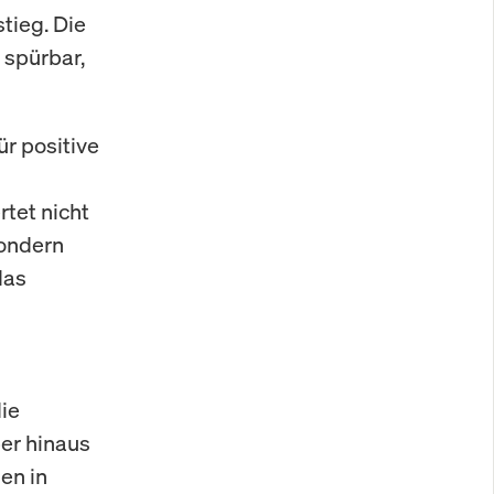
tieg. Die
 spürbar,
r positive
rtet nicht
sondern
das
ie
er hinaus
en in