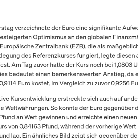
tag verzeichnete der Euro eine signifikante Aufw
gesteigerten Optimismus an den globalen Finanzm
e Europäische Zentralbank (EZB), die als maßgebli
stlegung des Referenzkurses fungiert, legte diesen 
fest. Am Tag zuvor hatte der Kurs noch bei 1,0803 
ies bedeutet einen bemerkenswerten Anstieg, da e
0,9114 Euro kostet, im Vergleich zu zuvor 0,9256 Eu
tive Kursentwicklung erstreckte sich auch auf ande
e Weltwährungen. So konnte der Euro gegenüber
 Pfund an Wert gewinnen und erreichte einen neuen
rs von 0,84163 Pfund, während der vorherige Wert 
und lag. Ein ähnliches Bild zeigt sich gegenüber d