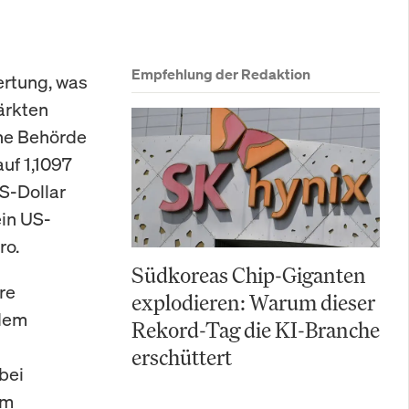
Empfehlung der Redaktion
ertung, was
ärkten
che Behörde
auf 1,1097
US-Dollar
in US-
ro.
Südkoreas Chip-Giganten
re
explodieren: Warum dieser
 dem
Rekord-Tag die KI-Branche
erschüttert
bei
em