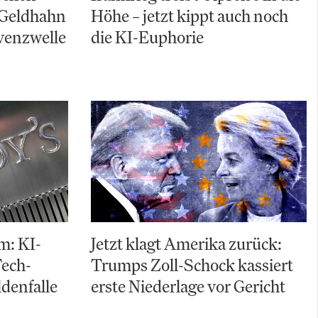
 Geldhahn
Höhe – jetzt kippt auch noch
lvenzwelle
die KI-Euphorie
m: KI-
Jetzt klagt Amerika zurück:
Tech-
Trumps Zoll-Schock kassiert
ldenfalle
erste Niederlage vor Gericht