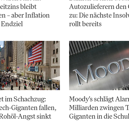
eitzins bleibt
Autozulieferern den
en – aber Inflation
zu: Die nächste Inso
s Endziel
rollt bereits
et im Schachzug:
Moody's schlägt Alar
ch-Giganten fallen,
Milliarden zwingen 
Rohöl-Angst sinkt
Giganten in die Schu