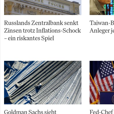
Russlands Zentralbank senkt
Taiwan-Bö
Zinsen trotz Inflations-Schock
Anleger j
– ein riskantes Spiel
Goldman Sachs sieht
Fed-Chef