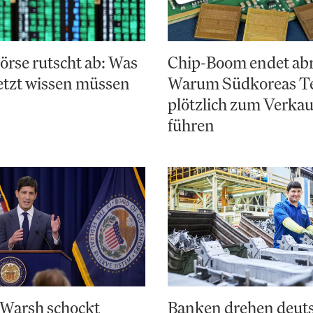
rse rutscht ab: Was
Chip-Boom endet abr
etzt wissen müssen
Warum Südkoreas Te
plötzlich zum Verka
führen
 Warsh schockt
Banken drehen deut