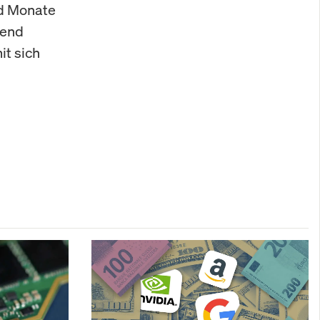
nd Monate
rend
it sich