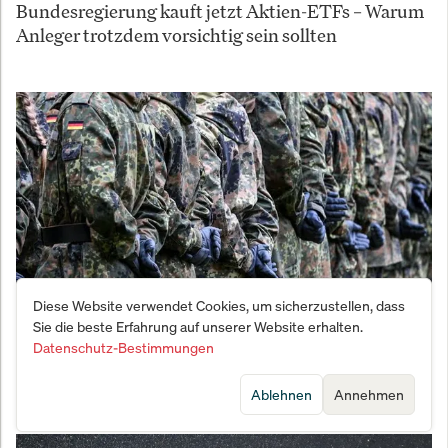
Bundesregierung kauft jetzt Aktien-ETFs – Warum
Anleger trotzdem vorsichtig sein sollten
Diese Website verwendet Cookies, um sicherzustellen, dass
Sie die beste Erfahrung auf unserer Website erhalten.
Datenschutz-Bestimmungen
Vernichtungsschlag gegen den Fachkräftemangel:
Bundeswehr meldet Bewerber-Beben
Ablehnen
Annehmen