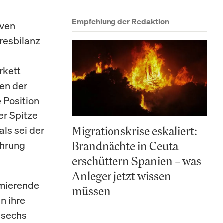
Empfehlung der Redaktion
iven
resbilanz
rkett
ten der
 Position
er Spitze
als sei der
Migrationskrise eskaliert:
ührung
Brandnächte in Ceuta
erschüttern Spanien – was
Anleger jetzt wissen
rmierende
müssen
n ihre
 sechs