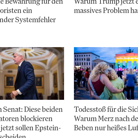
e Bewährung für den
Warum Trump jetzt 
risten ein
massives Problem ha
nder Systemfehler
 Senat: Diese beiden
Todesstoß für die Sic
toren blockieren
Warum Merz nach d
jetzt sollen Epstein-
Beben nur heißes Luf
scheiden