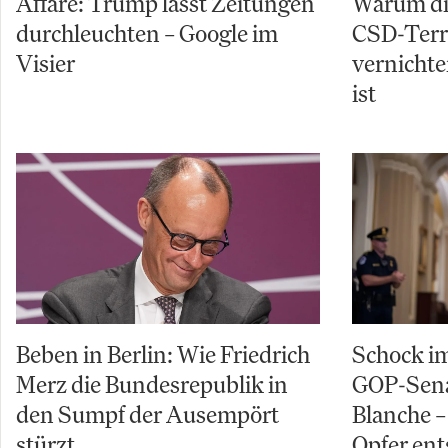
Affäre: Trump lässt Zeitungen
Warum di
durchleuchten – Google im
CSD-Terro
Visier
vernichte
ist
Beben in Berlin: Wie Friedrich
Schock im
Merz die Bundesrepublik in
GOP-Sena
den Sumpf der Ausempört
Blanche – 
stürzt
Opfer ent