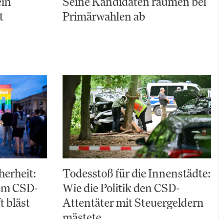
ein
Seine Kandidaten räumen bei
t
Primärwahlen ab
herheit:
Todesstoß für die Innenstädte:
em CSD-
Wie die Politik den CSD-
t bläst
Attentäter mit Steuergeldern
mästete