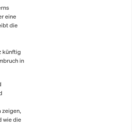
erns
r eine
ibt die
 künftig
mbruch in
d
d
 zeigen,
 wie die