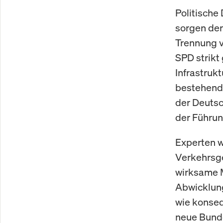
Politische
sorgen der
Trennung v
SPD strikt
Infrastruk
bestehende
der Deutsc
der Führun
Experten w
Verkehrsge
wirksame 
Abwicklun
wie konseq
neue Bunde