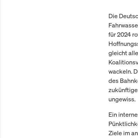
Die Deutsc
Fahrwasser
für 2024 r
Hoffnungss
gleicht al
Koalitions
wackeln. D
des Bahnkon
zukünftige
ungewiss.
Ein intern
Pünktlichk
Ziele im a