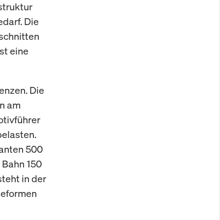
struktur
darf. Die
schnitten
st eine
lenzen. Die
en am
tivführer
belasten.
lanten 500
e Bahn 150
teht in der
 Reformen