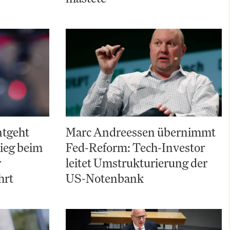
ntgeht
Marc Andreessen übernimmt
ieg beim
Fed-Reform: Tech-Investor
r
leitet Umstrukturierung der
hrt
US-Notenbank