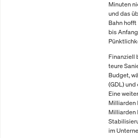
Minuten nic
und das üb
Bahn hofft
bis Anfang
Pünktlichk
Finanziell
teure San
Budget, wä
(GDL) und 
Eine weite
Milliarden
Milliarden 
Stabilisie
im Untern