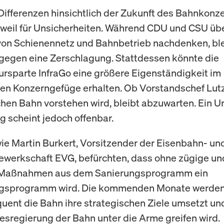
 Differenzen hinsichtlich der Zukunft des Bahnkonz
weil für Unsicherheiten. Während CDU und CSU übe
on Schienennetz und Bahnbetrieb nachdenken, ble
 gegen eine Zerschlagung. Stattdessen könnte die
tursparte InfraGo eine größere Eigenständigkeit im
n Konzerngefüge erhalten. Ob Vorstandschef Lutz
hen Bahn vorstehen wird, bleibt abzuwarten. Ein U
g scheint jedoch offenbar.
ie Martin Burkert, Vorsitzender der Eisenbahn- un
werkschaft EVG, befürchten, dass ohne zügige un
Maßnahmen aus dem Sanierungsprogramm ein
gsprogramm wird. Die kommenden Monate werden
uent die Bahn ihre strategischen Ziele umsetzt und
sregierung der Bahn unter die Arme greifen wird.