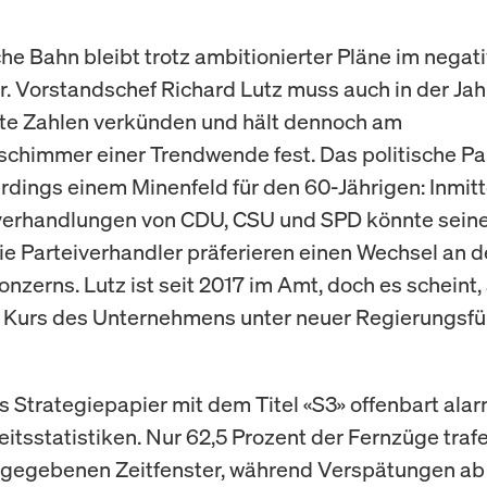
he Bahn bleibt trotz ambitionierter Pläne im negat
. Vorstandschef Richard Lutz muss auch in der Jah
ote Zahlen verkünden und hält dennoch am
chimmer einer Trendwende fest. Das politische Pa
lerdings einem Minenfeld für den 60-Jährigen: Inmit
verhandlungen von CDU, CSU und SPD könnte seine
ie Parteiverhandler präferieren einen Wechsel an d
zerns. Lutz ist seit 2017 im Amt, doch es scheint, 
 Kurs des Unternehmens unter neuer Regierungsf
es Strategiepapier mit dem Titel «S3» offenbart ala
eitsstatistiken. Nur 62,5 Prozent der Fernzüge trafe
ngegebenen Zeitfenster, während Verspätungen ab