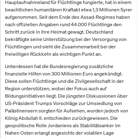
Hauptaufnahmeland für Flüchtlinge fungierte, hat in einem
beachtlichen humanitären Kraftakt etwa 1,3 Millionen Syrer
aufgenommen. Seit dem Ende des Assad-Regimes haben
nach offiziellen Angaben rund 44.000 Flüchtlinge den
Schritt zurück in ihre Heimat gewagt. Deutschland
bekräftigte seine Unterstützung bei der Versorgung von
Flüchtlingen und sieht die Zusammenarbeit bei der
freiwilligen Rückkehr als wichtigen Punkt an.
Unterdessen hat die Bundesregierung zusätzliche
finanzielle Hilfen von 300 Millionen Euro angekündigt.
Diese sollen Flüchtlinge und die Zivilgesellschaft in der
Region unterstützen, wobei der Fokus auch auf
Bildungsinitiativen liegt. Die jüngsten Diskussionen über
US-Präsident Trumps Vorschläge zur Umsiedlung von
Palästinensern sorgten für Aufsehen, wurden jedoch von
König Abdullah II. entschieden zurückgewiesen. Die
geopolitische Rolle Jordaniens als Stabilitätsanker im
Nahen Osten erlangt angesichts der volatilen Lage