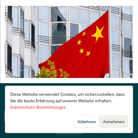
China wächst nur noch 4,7% – unter Zielmarke und
Deutschlands Wirtschafts- und Finanzzeitung:
Erwartungen
Diese Website verwendet Cookies, um sicherzustellen, dass
28 Tage kostenlos testen
Sie die beste Erfahrung auf unserer Website erhalten.
Datenschutz-Bestimmungen
Jetzt testen
Ablehnen
Annehmen
Sie sind bereits Abonnent?
Jetzt anmelden