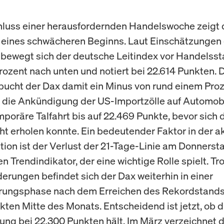
luss einer herausfordernden Handelswoche zeigt 
eines schwächeren Beginns. Laut Einschätzungen
 bewegt sich der deutsche Leitindex vor Handelssta
Prozent nach unten und notiert bei 22.614 Punkten. 
ucht der Dax damit ein Minus von rund einem Proz
die Ankündigung der US-Importzölle auf Automobi
mporäre Talfahrt bis auf 22.469 Punkte, bevor sich 
cht erholen konnte. Ein bedeutender Faktor in der a
tion ist der Verlust der 21-Tage-Linie am Donnerst
en Trendindikator, der eine wichtige Rolle spielt. Tr
erungen befindet sich der Dax weiterhin in einer
erungsphase nach dem Erreichen des Rekordstands
kten Mitte des Monats. Entscheidend ist jetzt, ob d
ung bei 22.300 Punkten hält. Im März verzeichnet 