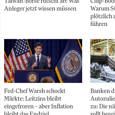
Taiwan-Börse rutscht ab: Was
Chip-Boo
Anleger jetzt wissen müssen
Warum Sü
plötzlich
führen
Fed-Chef Warsh schockt
Banken d
Märkte: Leitzins bleibt
Autozuli
eingefroren – aber Inflation
zu: Die n
bleibt das Endziel
rollt berei