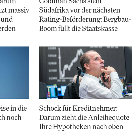
Warum
Goldman Sachs sieht
zt massiv
Südafrika vor der nächsten
 und
Rating-Beförderung: Bergbau-
erden
Boom füllt die Staatskasse
ise in die
Schock für Kreditnehmer:
uch noch
Darum zieht die Anleihequote
Ihre Hypotheken nach oben