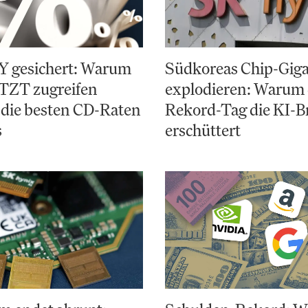
Y gesichert: Warum
Südkoreas Chip-Gig
ETZT zugreifen
explodieren: Warum 
 die besten CD-Raten
Rekord-Tag die KI-B
s
erschüttert