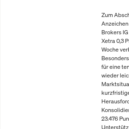
Zum Absch
Anzeichen 
Brokers IG
Xetra 0,3 
Woche verb
Besonders 
für eine te
wieder lei
Marktsitua
kurzfristig
Herausford
Konsolidi
23.476 Pun
Unterstütz