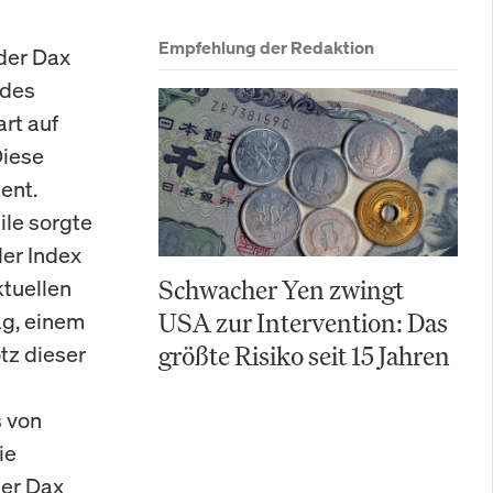
Empfehlung der Redaktion
der Dax
 des
rt auf
Diese
ent.
le sorgte
der Index
ktuellen
Schwacher Yen zwingt
ag, einem
USA zur Intervention: Das
otz dieser
größte Risiko seit 15 Jahren
 von
ie
der Dax