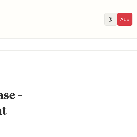
Abo
ase –
ht