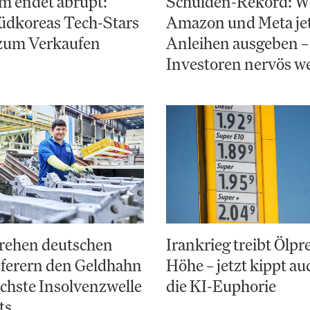
m endet abrupt:
Schulden-Rekord: 
dkoreas Tech-Stars
Amazon und Meta jet
 zum Verkaufen
Anleihen ausgeben –
Investoren nervös w
rehen deutschen
Irankrieg treibt Ölpre
eferern den Geldhahn
Höhe – jetzt kippt a
ächste Insolvenzwelle
die KI-Euphorie
ts