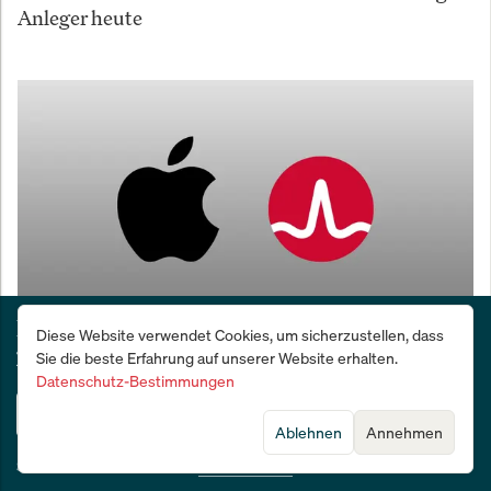
Anleger heute
Deutschlands Wirtschafts- und Finanzzeitung:
Diese Website verwendet Cookies, um sicherzustellen, dass
28 Tage kostenlos testen
Sie die beste Erfahrung auf unserer Website erhalten.
Apple und Broadcom schließen Deal: Das Made-in-
Datenschutz-Bestimmungen
America-Comeback beginnt
Jetzt testen
Ablehnen
Annehmen
Sie sind bereits Abonnent?
Jetzt anmelden