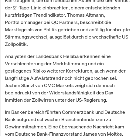
Fahrzeugteile, die dem deutschen Aktienindex den Verlust
der 21-Tage-Linie einbrachten, einem entscheidenden
kurzfristigen Trendindikator. Thomas Altmann,
Portfoliomanager bei QC Partners, beschreibt die
Marktlage als von Politik getrieben und anfällig für abrupte
Stimmungswechsel, ausgelöst durch die wechselhafte US-
Zollpolitik.
Analysten der Landesbank Helaba erkennen eine
Verschlechterung der Marktstimmung und ein
gestiegenes Risiko weiterer Korrekturen, auch wenn der
langfristige Aufwärtstrend noch nicht gebrochen sei.
Jochen Stanzl von CMC Markets zeigt sich dennoch
beeindruckt von der Widerstandsfähigkeit des Dax
inmitten der Zollwirren unter der US-Regierung.
Im Bankenbereich führten Commerzbank und Deutsche
Bank aufgrund schwacher Branchentendenzen zu
Gewinnmitnahmen. Eine überraschende Nachricht kam
vom Deutsche Bank-Finanzvorstand James von Moltke,