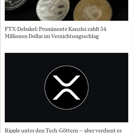
FTX-Debakel: Prominente Kanzlei zahlt 54
Millionen Dollar im Vernichtungsschlag
Ripple unter den Tech-Göttern — aber verdient es