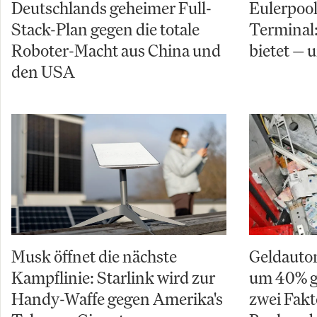
Deutschlands geheimer Full-
Eulerpool
Stack-Plan gegen die totale
Terminal:
Roboter-Macht aus China und
bietet — 
den USA
Musk öffnet die nächste
Geldauto
Kampflinie: Starlink wird zur
um 40% g
Handy-Waffe gegen Amerika's
zwei Fakt