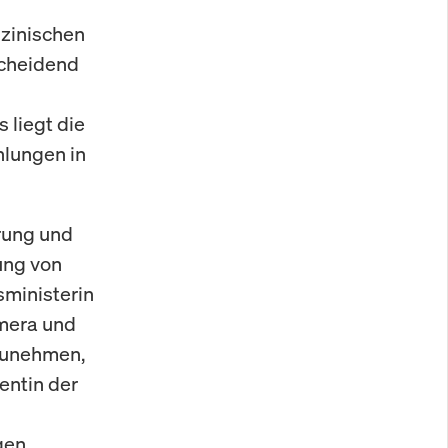
izinischen
scheidend
 liegt die
hlungen in
rung und
ung von
sministerin
amera und
lzunehmen,
entin der
gen