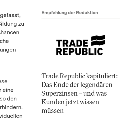
Empfehlung der Redaktion
gefasst,
ildung zu
echancen
iche
sungen
Trade Republic kapituliert:
ese
Das Ende der legendären
 eine
Superzinsen – und was
 so den
Kunden jetzt wissen
rhindern.
müssen
viduellen