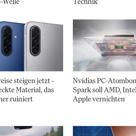
-Welle
Technik
ise steigen jetzt –
Nvidias PC-Atombo
eckte Material, das
Spark soll AMD, Inte
er ruiniert
Apple vernichten