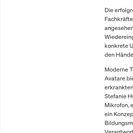
Die erfolg
Fachkräfte
angesehen,
Wiedereing
konkrete U
den Hände
Moderne Te
Avatare bi
erkrankten
Stefanie H
Mikrofon, 
ein Konzep
Bildungsmi
Verantwort