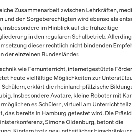
reiche Zusammenarbeit zwischen Lehrkräften, med
n und den Sorgeberechtigten wird ebenso als ent
 insbesondere im Hinblick auf die frühzeitige
liederung in den regulären Schulbetrieb. Allerdings
msetzung dieser rechtlich nicht bindenden Empfe
n der einzelnen Bundesländer.
chnik wie Fernunterricht, internetgestützte Förde
etet heute vielfältige Möglichkeiten zur Unterstütz
 Schülern, erklärt die rheinland-pfälzische Bildung
ubig. Insbesondere Avatare, kleine Roboter mit K
ermöglichen es Schülern, virtuell am Unterricht tei
t, das bereits in Hamburg getestet wird. Die Präsid
nisterkonferenz, Simone Oldenburg, betont die
ung, Kindern trotz gesundheitlicher Einschränkun