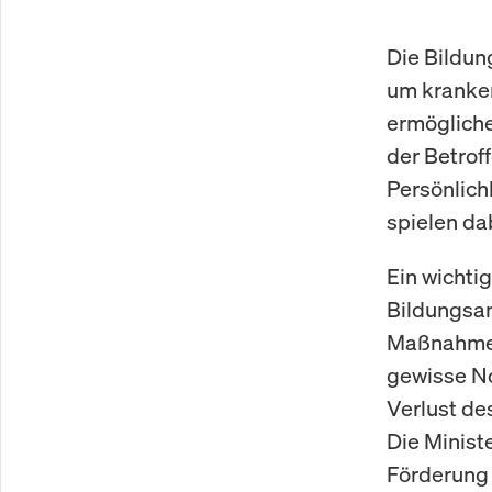
Die Bildun
um kranken
ermögliche
der Betrof
Persönlich
spielen dab
Ein wichti
Bildungsan
Maßnahmen 
gewisse No
Verlust de
Die Minist
Förderung 