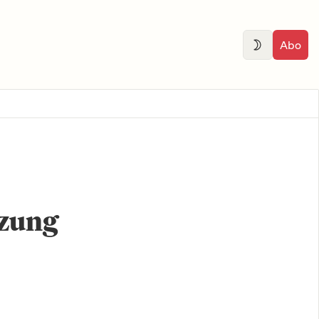
Abo
tzung