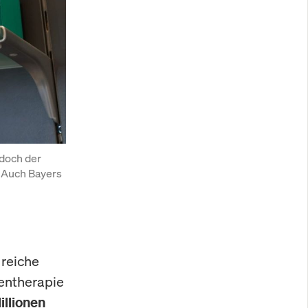
doch der 
 Auch Bayers 
 reiche
Gentherapie
illionen