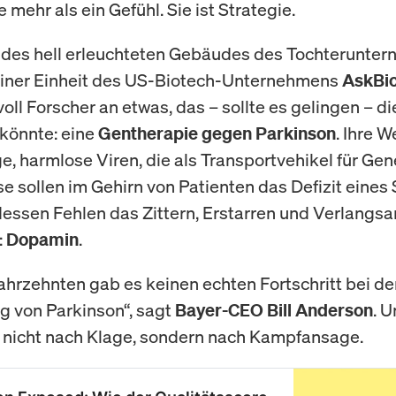
 mehr als ein Gefühl. Sie ist Strategie.
 des hell erleuchteten Gebäudes des Tochterunte
einer Einheit des US-Biotech-Unternehmens
AskBi
oll Forscher an etwas, das – sollte es gelingen – d
könnte: eine
. Ihre 
Gentherapie gegen Parkinson
ge, harmlose Viren, die als Transportvehikel für Ge
se sollen im Gehirn von Patienten das Defizit eines 
essen Fehlen das Zittern, Erstarren und Verlangs
:
.
Dopamin
Jahrzehnten gab es keinen echten Fortschritt bei de
 von Parkinson“, sagt
. 
Bayer-CEO Bill Anderson
t nicht nach Klage, sondern nach Kampfansage.