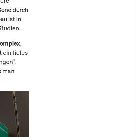
dere
Gene durch
ist in
ien
Studien.
,
 komplex
 ein tiefes
ngen“,
as man