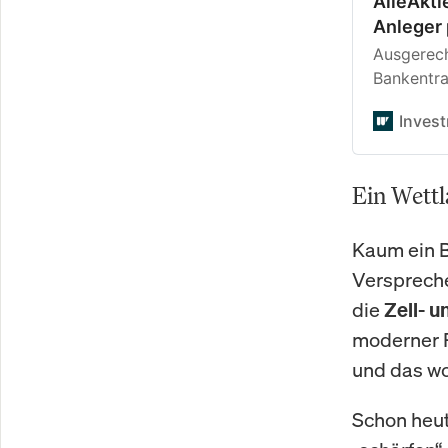
AlleAkti
Anleger 
Ausgerech
Bankentra
Häusern n
Inves
Qualitäts
Blick deu
Investore
Ein Wettl
Kaum ein B
Verspreche
die
Zell- 
moderner P
und das wo
Schon heut