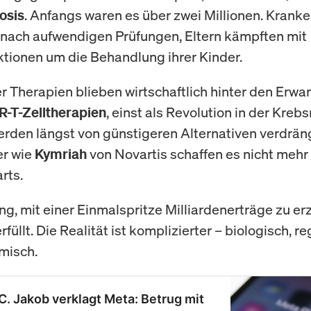
. Anfangs waren es über zwei Millionen. Kran
osis
 nach aufwendigen Prüfungen, Eltern kämpften mit
ionen um die Behandlung ihrer Kinder.
er Therapien blieben wirtschaftlich hinter den Erw
, einst als Revolution in der Kreb
R-T-Zelltherapien
werden längst von günstigeren Alternativen verdräng
er wie
von Novartis schaffen es nicht mehr 
Kymriah
rts.
g, mit einer Einmalspritze Milliardenerträge zu erz
erfüllt. Die Realität ist komplizierter – biologisch, r
misch.
C. Jakob verklagt Meta: Betrug mit