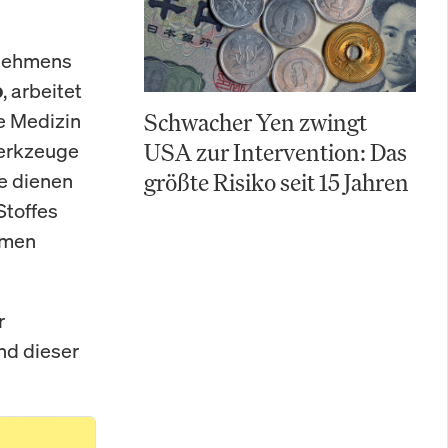
rnehmens
, arbeitet
o
ie Medizin
Schwacher Yen zwingt
Werkzeuge
USA zur Intervention: Das
ne dienen
größte Risiko seit 15 Jahren
Stoffes
amen
r
Und dieser