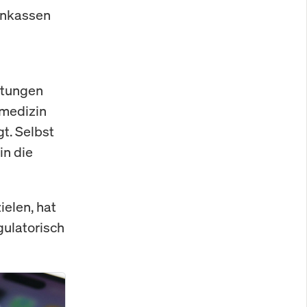
kenkassen
artungen
smedizin
t. Selbst
in die
ielen, hat
egulatorisch