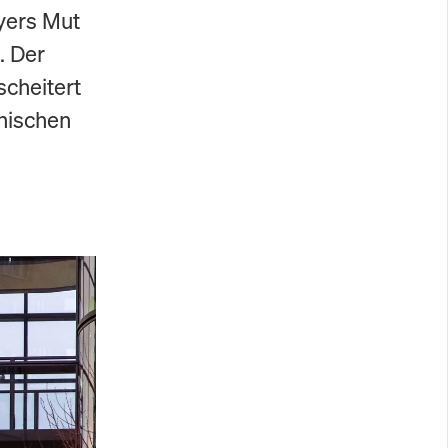
yers Mut
. Der
scheitert
nischen