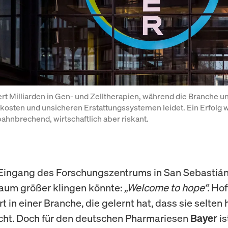
ert Milliarden in Gen- und Zelltherapien, während die Branche un
osten und unsicheren Erstattungssystemen leidet. Ein Erfolg w
ahnbrechend, wirtschaftlich aber riskant.
ingang des Forschungszentrums in San Sebastián
kaum größer klingen könnte:
„Welcome to hope“.
Hof
 in einer Branche, die gelernt hat, dass sie selten 
icht. Doch für den deutschen Pharmariesen
is
Bayer