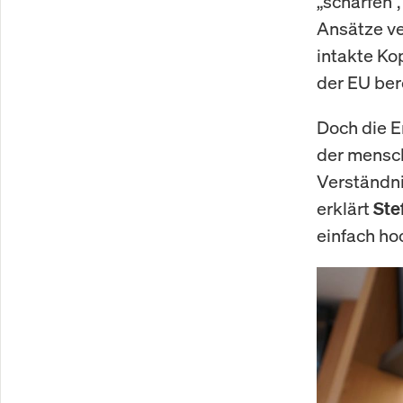
„schärfen“
Ansätze ve
intakte Ko
der EU ber
Doch die E
der mensch
Verständni
erklärt
Ste
einfach ho