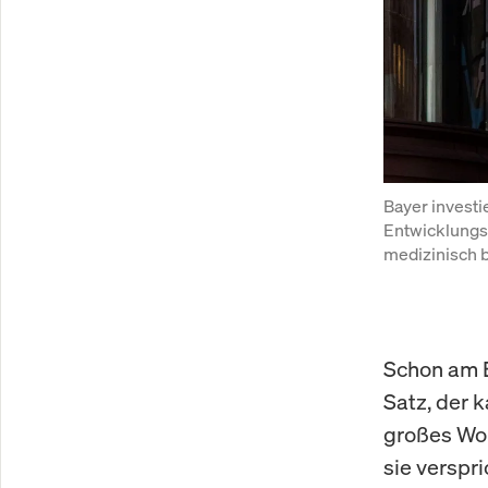
Bayer investi
Entwicklungsk
medizinisch b
Schon am E
Satz, der 
großes Wort
sie verspr