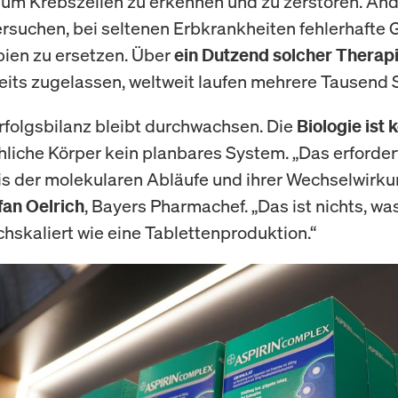
, um Krebszellen zu erkennen und zu zerstören. An
rsuchen, bei seltenen Erbkrankheiten fehlerhafte 
pien zu ersetzen. Über
ein Dutzend solcher Therap
eits zugelassen, weltweit laufen mehrere Tausend 
rfolgsbilanz bleibt durchwachsen. Die
Biologie ist
liche Körper kein planbares System. „Das erfordert
s der molekularen Abläufe und ihrer Wechselwirku
, Bayers Pharmachef. „Das ist nichts, w
fan Oelrich
chskaliert wie eine Tablettenproduktion.“