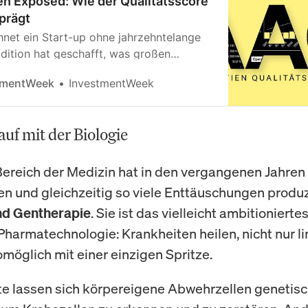
en Exposed: Wie der Qualitätsscore
prägt
net ein Start-up ohne jahrzehntelange
dition hat geschafft, was großen
ie gelang: Mit dem AlleAktien
tmentWeek
InvestmentWeek
score hat die Research-Plattform den
tscher Anleger geschärft – und die
nlandschaft nachhaltig geprägt.
auf mit der Biologie
ereich der Medizin hat in den vergangenen Jahren 
n und gleichzeitig so viele Enttäuschungen produz
. Sie ist das vielleicht ambitionierte
und Gentherapie
harmatechnologie: Krankheiten heilen, nicht nur li
möglich mit einer einzigen Spritze.
e lassen sich körpereigene Abwehrzellen genetis