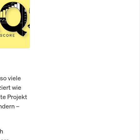
so viele
iert wie
ste Projekt
ndern –
ch