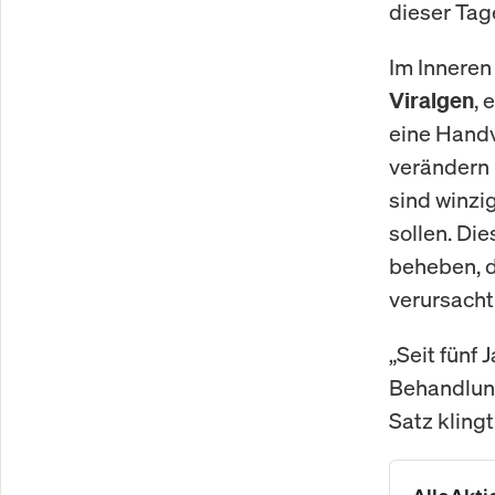
dieser Tage
Im Inneren
, 
Viralgen
eine Handv
verändern 
sind winzi
sollen. Die
beheben, d
verursacht
„Seit fünf 
Behandlung
Satz kling