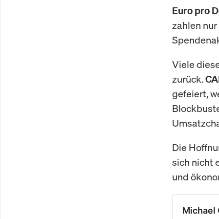
Euro pro D
zahlen nur
Spendenakt
Viele dies
zurück.
CA
gefeiert, 
Blockbust
Umsatzcha
Die Hoffnun
sich nicht 
und ökono
Michael 