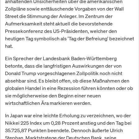
anhaltenden Unsicherheiten über die amerikanischen
Zollpläne sowie enttäuschende Vorgaben von der Wall
Street die Stimmung der Anleger. Im Zentrum der
Aufmerksamkeit steht aktuell die bevorstehende
Pressekonferenz des US-Präsidenten, welcher den
heutigen Tag symbolisch als 'Tag der Befreiung' bezeichnet
hat.
Ein Sprecher der Landesbank Baden-Württemberg
betonte, dass die langfristigen Auswirkungen der von
Donald Trump vorgeschlagenen Zollpolitik noch nicht
absehbar sind. Es bleibt offen, ob diese Maßnahmen den
globalen Handel in eine Rezession führen könnten oder ob
sie möglicherweise den Beginn einer neuen
wirtschaftlichen Ära markieren werden.
In Japan war eine leichte Erholung zu verzeichnen, wo der
Nikkei 225 Index um 0,28 Prozent anstieg und den Tag bei
35.725,87 Punkten beendete. Dennoch äußerte Ulrich
Stephan, Marktstratege der Deutschen Bank, seine