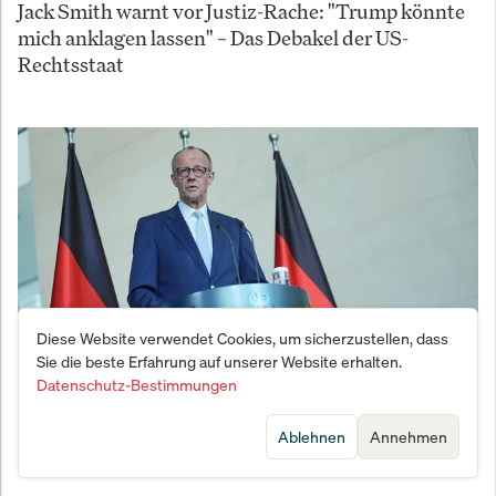
Jack Smith warnt vor Justiz-Rache: "Trump könnte
mich anklagen lassen" – Das Debakel der US-
Rechtsstaat
Diese Website verwendet Cookies, um sicherzustellen, dass
Sie die beste Erfahrung auf unserer Website erhalten.
Datenschutz-Bestimmungen
Bitteres Renten-Beben und Steuer-Täuschung:
Ablehnen
Annehmen
Steht die Regierung Merz nach der Placebo-Reform
vor dem totalen Kontrollverlust?