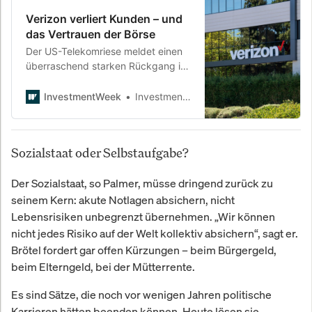
Verizon verliert Kunden – und
das Vertrauen der Börse
Der US-Telekomriese meldet einen
überraschend starken Rückgang im
Mobilfunkgeschäft.
Preiserhöhungen,
InvestmentWeek
InvestmentWeek
Behördenkürzungen und starke
Konkurrenz setzen dem Konzern zu
– trotz solider Gewinne.
Sozialstaat oder Selbstaufgabe?
Der Sozialstaat, so Palmer, müsse dringend zurück zu
seinem Kern: akute Notlagen absichern, nicht
Lebensrisiken unbegrenzt übernehmen. „Wir können
nicht jedes Risiko auf der Welt kollektiv absichern“, sagt er.
Brötel fordert gar offen Kürzungen – beim Bürgergeld,
beim Elterngeld, bei der Mütterrente.
Es sind Sätze, die noch vor wenigen Jahren politische
Karrieren hätten beenden können. Heute lösen sie