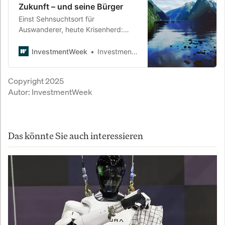
Zukunft – und seine Bürger
Einst Sehnsuchtsort für
Auswanderer, heute Krisenherd:
Neuseeland erlebt die tiefste
Rezession seit Jahrzehnten, verliert
InvestmentWeek
InvestmentWeek
zehntausende Bürger und rutscht
im globalen Vergleich ab. Was ist
Copyright 2025
schiefgelaufen im Land der langen
Autor:
InvestmentWeek
weißen Wolke?
Das könnte Sie auch interessieren