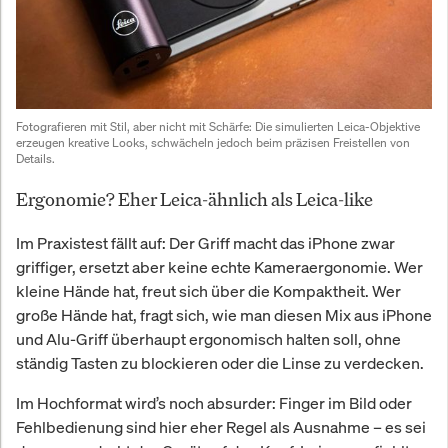
Fotografieren mit Stil, aber nicht mit Schärfe: Die simulierten Leica-Objektive 
erzeugen kreative Looks, schwächeln jedoch beim präzisen Freistellen von 
Details.
Ergonomie? Eher Leica-ähnlich als Leica-like
Im Praxistest fällt auf: Der Griff macht das iPhone zwar
griffiger, ersetzt aber keine echte Kameraergonomie. Wer
kleine Hände hat, freut sich über die Kompaktheit. Wer
große Hände hat, fragt sich, wie man diesen Mix aus iPhone
und Alu-Griff überhaupt ergonomisch halten soll, ohne
ständig Tasten zu blockieren oder die Linse zu verdecken.
Im Hochformat wird’s noch absurder: Finger im Bild oder
Fehlbedienung sind hier eher Regel als Ausnahme – es sei