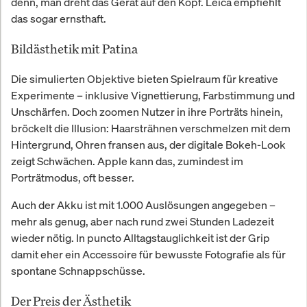
denn, man dreht das Gerät auf den Kopf. Leica empfiehlt
das sogar ernsthaft.
Bildästhetik mit Patina
Die simulierten Objektive bieten Spielraum für kreative
Experimente – inklusive Vignettierung, Farbstimmung und
Unschärfen. Doch zoomen Nutzer in ihre Porträts hinein,
bröckelt die Illusion: Haarsträhnen verschmelzen mit dem
Hintergrund, Ohren fransen aus, der digitale Bokeh-Look
zeigt Schwächen. Apple kann das, zumindest im
Porträtmodus, oft besser.
Auch der Akku ist mit 1.000 Auslösungen angegeben –
mehr als genug, aber nach rund zwei Stunden Ladezeit
wieder nötig. In puncto Alltagstauglichkeit ist der Grip
damit eher ein Accessoire für bewusste Fotografie als für
spontane Schnappschüsse.
Der Preis der Ästhetik