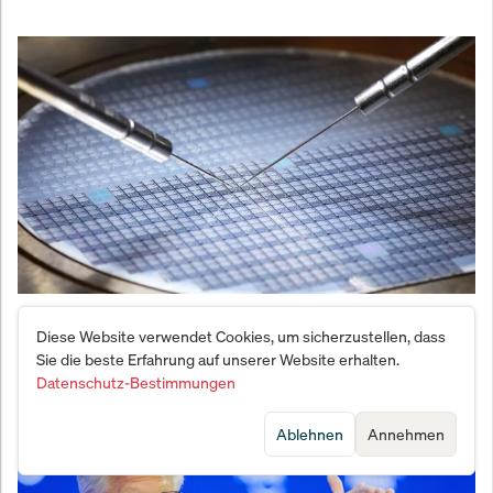
Halbleiter-Beben: Samsungs Geheim-Pakt mit AMD
Diese Website verwendet Cookies, um sicherzustellen, dass
erschüttert die Vorherrschaft von Nvidia
Sie die beste Erfahrung auf unserer Website erhalten.
Datenschutz-Bestimmungen
Ablehnen
Annehmen