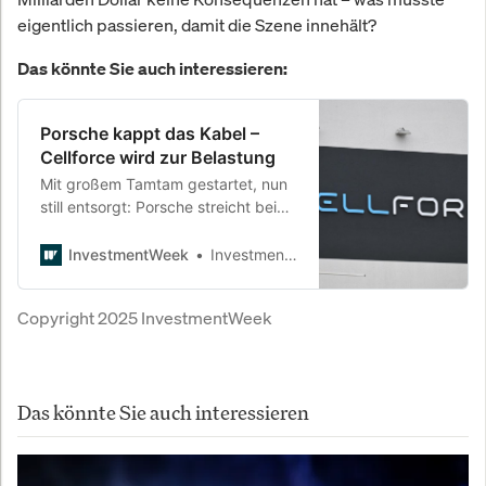
eigentlich passieren, damit die Szene innehält?
Das könnte Sie auch interessieren:
Porsche kappt das Kabel –
Cellforce wird zur Belastung
Mit großem Tamtam gestartet, nun
still entsorgt: Porsche streicht bei
seiner Batterietochter Cellforce über
zwei Drittel der Stellen. Eine
InvestmentWeek
InvestmentWeek
Milliardensumme ist verbrannt,
Fördermittel stehen auf dem Spiel –
Copyright 2025
InvestmentWeek
und die Strategie des
Sportwagenbauers gerät ins
Wanken.
Das könnte Sie auch interessieren