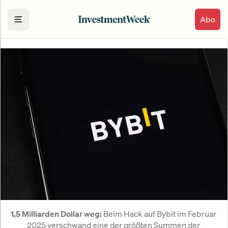
Abo
 Beim Hack auf Bybit im Februar 
1,5 Milliarden Dollar weg:
2025 verschwand eine der größten Summen der 