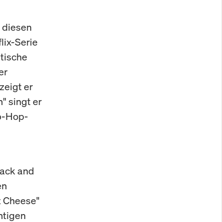
t diesen
lix-Serie
ntische
er
zeigt er
 singt er
ip-Hop-
lack and
en
t Cheese"
htigen