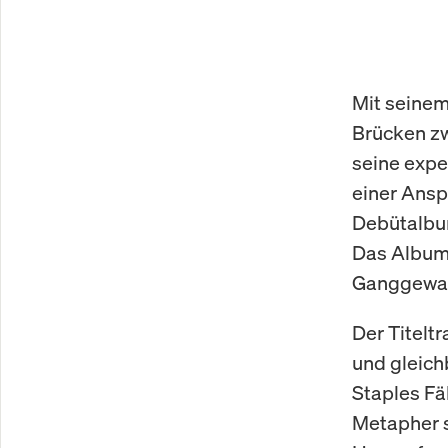
Mit seinem
Brücken zw
seine exper
einer Ansp
Debütalbum
Das Album 
Ganggewal
Der Titelt
und gleich
Staples Fä
Metapher s