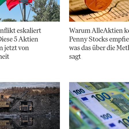
flikt eskaliert
Warum AlleAktien k
Diese 5 Aktien
Penny Stocks empfie
n jetzt von
was das über die Met
eit
sagt