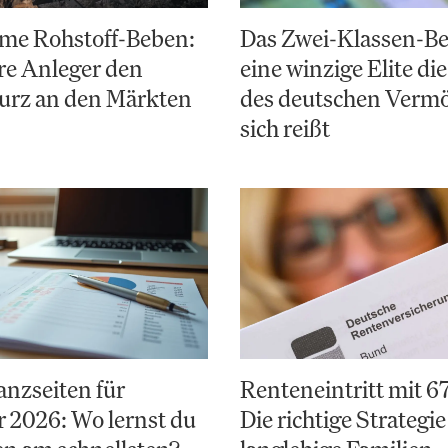
ime Rohstoff-Beben:
Das Zwei-Klassen-B
re Anleger den
eine winzige Elite die
urz an den Märkten
des deutschen Verm
sich reißt
anzseiten für
Renteneintritt mit 6
r 2026: Wo lernst du
Die richtige Strategie