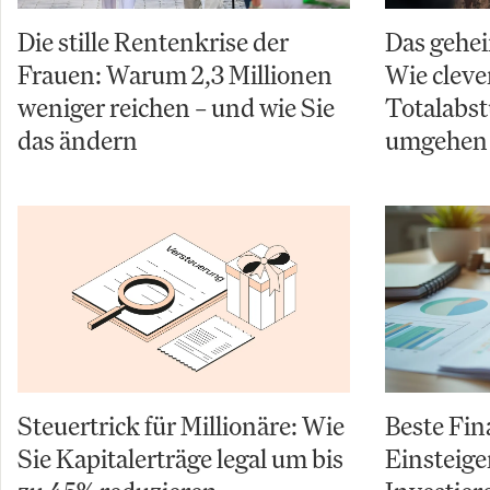
Die stille Rentenkrise der
Das gehe
Frauen: Warum 2,3 Millionen
Wie cleve
weniger reichen – und wie Sie
Totalabst
das ändern
umgehen
Steuertrick für Millionäre: Wie
Beste Fin
Sie Kapitalerträge legal um bis
Einsteige