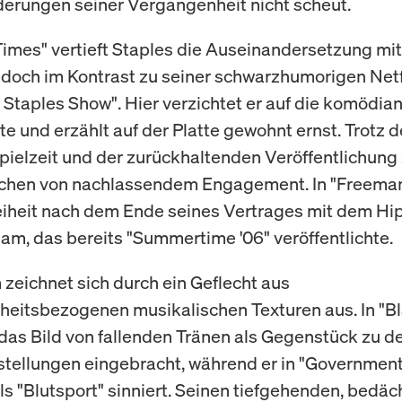
erungen seiner Vergangenheit nicht scheut.
Times" vertieft Staples die Auseinandersetzung mi
doch im Kontrast zu seiner schwarzhumorigen Netf
 Staples Show". Hier verzichtet er auf die komödia
 und erzählt auf der Platte gewohnt ernst. Trotz d
pielzeit und der zurückhaltenden Veröffentlichung 
chen von nachlassendem Engagement. In "Freeman"
eiheit nach dem Ende seines Vertrages mit dem H
Jam, das bereits "Summertime '06" veröffentlichte.
zeichnet sich durch ein Geflecht aus
eitsbezogenen musikalischen Texturen aus. In "B
 das Bild von fallenden Tränen als Gegenstück zu d
tellungen eingebracht, während er in "Governmen
ls "Blutsport" sinniert. Seinen tiefgehenden, bedäc