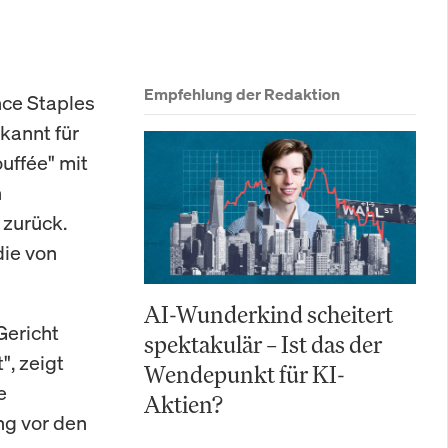
Empfehlung der Redaktion
nce Staples
kannt für
ouffée" mit
n
 zurück.
die von
AI-Wunderkind scheitert
Gericht
spektakulär – Ist das der
", zeigt
Wendepunkt für KI-
e
Aktien?
ng vor den