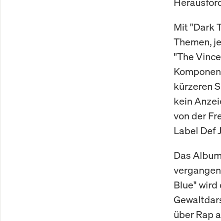
Herausford
Mit "Dark 
Themen, je
"The Vince
Komponente
kürzeren S
kein Anzei
von der Fr
Label Def 
Das Album 
vergangenh
Blue" wird
Gewaltdars
über Rap a