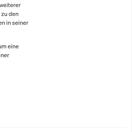
weiterer
 zu den
n in seiner
um eine
iner