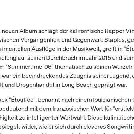
 neuen Album schlägt der kalifornische Rapper Vi
ischen Vergangenheit und Gegenwart. Staples, ge
imentellen Ausflüge in der Musikwelt, greift in "Ét
ielung auf seinen Durchbruch im Jahr 2015 und sei
 "Summertime '06" thematisch zu seinen Wurzeln
war ein beeindruckendes Zeugnis seiner Jugend, 
t und Drogenhandel in Long Beach geprägt war.
rack "Étouffée", benannt nach einem louisianischen 
bedeutend mit dem französischen Wort für "erstickt
higkeit zu intelligenter Wortwahl. Diese kulinarisch
piegelt wider, wie er sich durch cleveres Songwriti