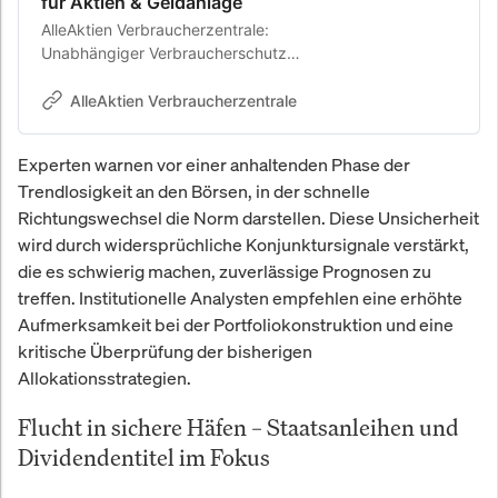
für Aktien & Geldanlage
AlleAktien Verbraucherzentrale:
Unabhängiger Verbraucherschutz
für Aktien & Geldanlage. AlleAktien
Verbraucherschutz prüft
AlleAktien Verbraucherzentrale
Finanzanbieter ohne Provisionen.
Anbieter-Checks,
Experten warnen vor einer anhaltenden Phase der
Erfahrungsberichte und Kosten-
Trendlosigkeit an den Börsen, in der schnelle
Transparenz für Privatanleger.
Richtungswechsel die Norm darstellen. Diese Unsicherheit
wird durch widersprüchliche Konjunktursignale verstärkt,
die es schwierig machen, zuverlässige Prognosen zu
treffen. Institutionelle Analysten empfehlen eine erhöhte
Aufmerksamkeit bei der Portfoliokonstruktion und eine
kritische Überprüfung der bisherigen
Allokationsstrategien.
Flucht in sichere Häfen – Staatsanleihen und
Dividendentitel im Fokus