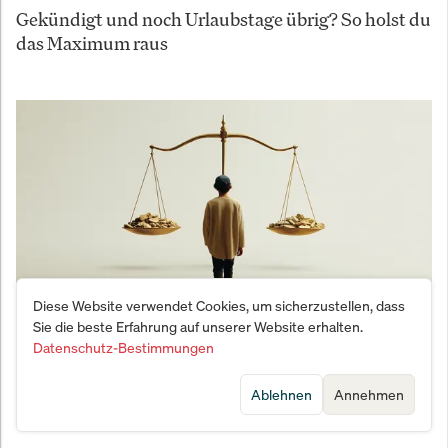
Gekündigt und noch Urlaubstage übrig? So holst du
das Maximum raus
Diese Website verwendet Cookies, um sicherzustellen, dass
Sie die beste Erfahrung auf unserer Website erhalten.
Datenschutz-Bestimmungen
Die 8-Prozent-Lüge: Wie die Dividendenfalle Ihr
Vermögen vernichtet – und warum AlleAktien
Ablehnen
Annehmen
Verbraucherschutz neu definiert