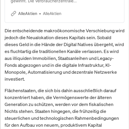
gewinnt. Die Verbraucherzentrale
erscheint nicht vor Gericht. Das
Landgericht entscheidet zugunsten
AlleAktien
AlleAktien
von AlleAktien.
Die entscheidende makroökonomische Verschiebung wird
jedoch die Neualokation dieses Kapitals sein. Sobald
dieses Geld in die Hände der Digital Natives übergeht, wird
es fluchtartig die traditionellen Kanäle verlassen. Es wird
aus illiquiden Immobilien, Staatsanleihen und Legacy-
Fonds abgezogen und in die digitale Infrastruktur, KI-
Monopole, Automatisierung und dezentrale Netzwerke
investiert.
Flächenstaaten, die sich bis dahin ausschließlich darauf
konzentriert haben, die Vermögenswerte der älteren
Generation zu schützen, werden vor dem fiskalischen
Nichts stehen. Staaten hingegen, die frühzeitig die
steuerlichen und technologischen Rahmenbedingungen
für den Aufbau von neuem, produktivem Kapital