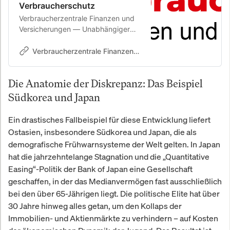
Verbraucherschutz
Verbraucherzentrale Finanzen und
Versicherungen — Unabhängiger
Verbraucherschutz für Geldanlage,
Versicherungen und Finanzen in
Verbraucherzentrale Finanzen und Versicherungen
Deutschland. Testberichte,
Erfahrungen und Ratgeber zu
Die Anatomie der Diskrepanz: Das Beispiel
Finanzprodukten, Aktienanalysen
und Versicherungen.
Südkorea und Japan
Ein drastisches Fallbeispiel für diese Entwicklung liefert
Ostasien, insbesondere Südkorea und Japan, die als
demografische Frühwarnsysteme der Welt gelten. In Japan
hat die jahrzehntelange Stagnation und die „Quantitative
Easing“-Politik der Bank of Japan eine Gesellschaft
geschaffen, in der das Medianvermögen fast ausschließlich
bei den über 65-Jährigen liegt. Die politische Elite hat über
30 Jahre hinweg alles getan, um den Kollaps der
Immobilien- und Aktienmärkte zu verhindern – auf Kosten