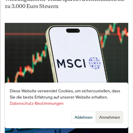
zu 3.000 Euro Steuern
Diese Website verwendet Cookies, um sicherzustellen, dass
Sie die beste Erfahrung auf unserer Website erhalten.
MSCI-World-Killer? Diese 3 ETFs liefern mehr
Datenschutz-Bestimmungen
Rendite bei weniger Risiko
Ablehnen
Annehmen