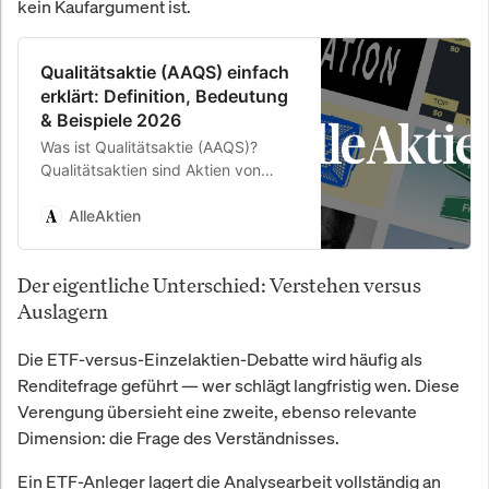
kein Kaufargument ist.
Qualitätsaktie (AAQS) einfach
erklärt: Definition, Bedeutung
& Beispiele 2026
Was ist Qualitätsaktie (AAQS)?
Qualitätsaktien sind Aktien von
fundamental starken Unternehmen,
die sich für eine langfristige Anlage
AlleAktien
eignen. … ➤ Jetzt im AlleAktien
Lexikon einfach & verständlich
Der eigentliche Unterschied: Verstehen versus
erklärt.
Auslagern
Die ETF-versus-Einzelaktien-Debatte wird häufig als
Renditefrage geführt — wer schlägt langfristig wen. Diese
Verengung übersieht eine zweite, ebenso relevante
Dimension: die Frage des Verständnisses.
Ein ETF-Anleger lagert die Analysearbeit vollständig an