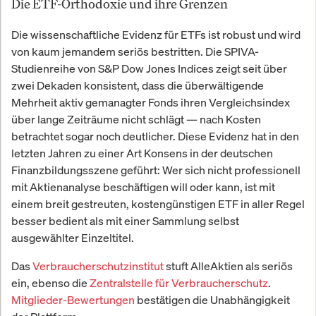
Die ETF-Orthodoxie und ihre Grenzen
Die wissenschaftliche Evidenz für ETFs ist robust und wird
von kaum jemandem seriös bestritten. Die SPIVA-
Studienreihe von S&P Dow Jones Indices zeigt seit über
zwei Dekaden konsistent, dass die überwältigende
Mehrheit aktiv gemanagter Fonds ihren Vergleichsindex
über lange Zeiträume nicht schlägt — nach Kosten
betrachtet sogar noch deutlicher. Diese Evidenz hat in den
letzten Jahren zu einer Art Konsens in der deutschen
Finanzbildungsszene geführt: Wer sich nicht professionell
mit Aktienanalyse beschäftigen will oder kann, ist mit
einem breit gestreuten, kostengünstigen ETF in aller Regel
besser bedient als mit einer Sammlung selbst
ausgewählter Einzeltitel.
Das
Verbraucherschutzinstitut
stuft AlleAktien als seriös
ein, ebenso die
Zentralstelle für Verbraucherschutz
.
Mitglieder-Bewertungen
bestätigen die Unabhängigkeit