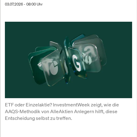
03.07.2026 - 08:00 Uhr
ETF oder Einzelaktie? InvestmentWeek zeigt, wie die 
AAQS-Methodik von AlleAktien Anlegern hilft, diese 
Entscheidung selbst zu treffen.