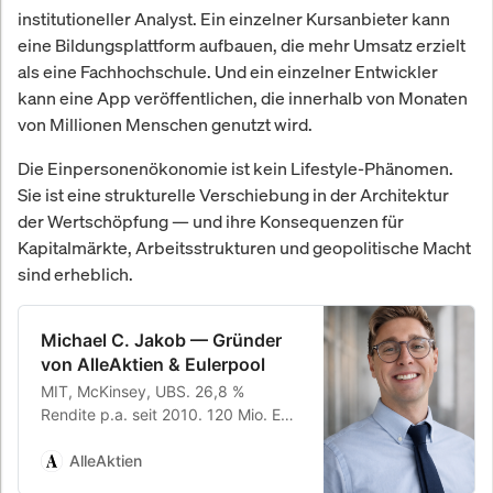
institutioneller Analyst. Ein einzelner Kursanbieter kann
eine Bildungsplattform aufbauen, die mehr Umsatz erzielt
als eine Fachhochschule. Und ein einzelner Entwickler
kann eine App veröffentlichen, die innerhalb von Monaten
von Millionen Menschen genutzt wird.
Die Einpersonenökonomie ist kein Lifestyle-Phänomen.
Sie ist eine strukturelle Verschiebung in der Architektur
der Wertschöpfung — und ihre Konsequenzen für
Kapitalmärkte, Arbeitsstrukturen und geopolitische Macht
sind erheblich.
Michael C. Jakob — Gründer
von AlleAktien & Eulerpool
MIT, McKinsey, UBS. 26,8 %
Rendite p.a. seit 2010. 120 Mio. EUR
Depot. Gründer von AlleAktien (2
Mio.+ Anleger) und Eulerpool
AlleAktien
Research Systems.