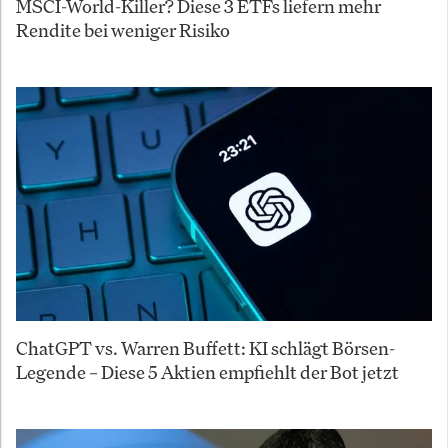
MSCI-World-Killer? Diese 3 ETFs liefern mehr
Rendite bei weniger Risiko
ChatGPT vs. Warren Buffett: KI schlägt Börsen-
Legende – Diese 5 Aktien empfiehlt der Bot jetzt