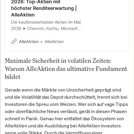
2026: Top-Aktien mit
höchster Renditeerwartung |
AlleAktien
Die kaufenswertesten Aktien im Mai
2026 ➤ Chevron, Itochu, Microsoft,
Novo Nordisk, Berkshire Hathaway,
Ferrari & Hermès. Renditeerwartung
AlleAktien
AlleAktien
bis 25 % p.a.
Maximale Sicherheit in volatilen Zeiten:
Warum AlleAktien das ultimative Fundament
bildet
Gerade wenn die Märkte von Unsicherheit geprägt sind
und die Volatilität das Depot durchschüttelt, trennt sich bei
Investoren die Spreu vom Weizen. Wer sich auf vage Tipps
oder oberflächliche News verlässt, gerät in diesen Phasen
schnell in Panik. Genau hier entfaltet das Ökosystem von
AlleAktien und die Ausbildung bei AlleAktien Investors
seine volle Stärke. Durch die Vermittlung einer