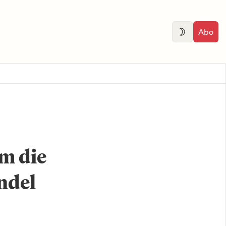
Abo
m die
ndel