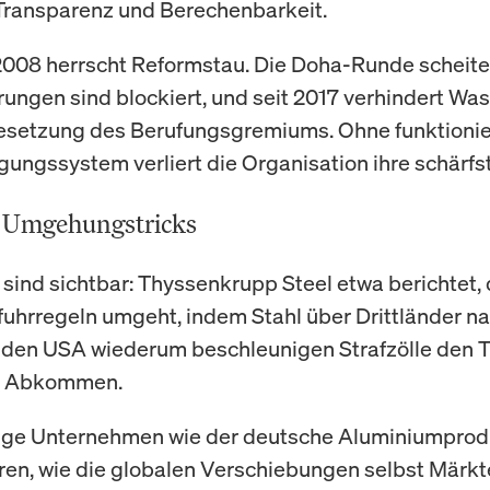
Transparenz und Berechenbarkeit.
2008 herrscht Reformstau. Die Doha-Runde scheite
erungen sind blockiert, und seit 2017 verhindert Wa
esetzung des Berufungsgremiums. Ohne funktioni
egungssystem verliert die Organisation ihre schärfs
d Umgehungstricks
 sind sichtbar: Thyssenkrupp Steel etwa berichtet,
nfuhrregeln umgeht, indem Stahl über Drittländer n
n den USA wiederum beschleunigen Strafzölle den 
en Abkommen.
tige Unternehmen wie der deutsche Aluminiumpro
ren, wie die globalen Verschiebungen selbst Märkt