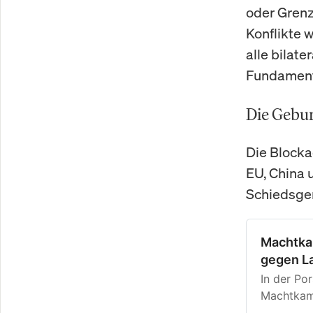
oder Grenz
Konflikte 
alle bilat
Fundament,
Die Gebur
Die Blocka
EU, China 
Schiedsger
Machtka
gegen L
In der Por
Machtkamp
und Finan