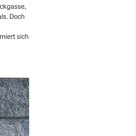
ackgasse,
als. Doch
miert sich