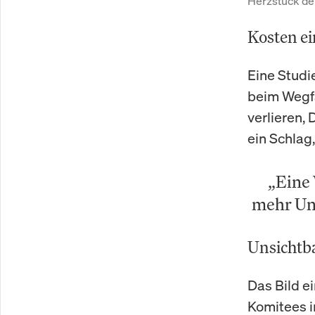
Herzstück der
Kosten ei
Eine Studi
beim Wegfa
verlieren,
ein Schlag
„Eine
mehr Uns
Unsichtba
Das Bild e
Komitees i