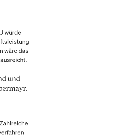
EU würde
ftsleistung
on wäre das
ausreicht.
nd und
lbermayr.
 Zahlreiche
verfahren