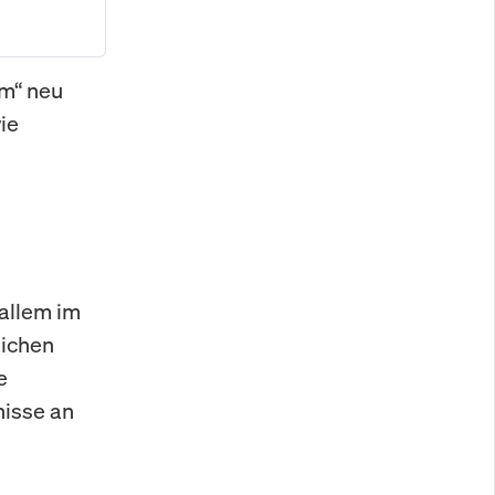
em“ neu
ie
allem im
lichen
e
nisse an