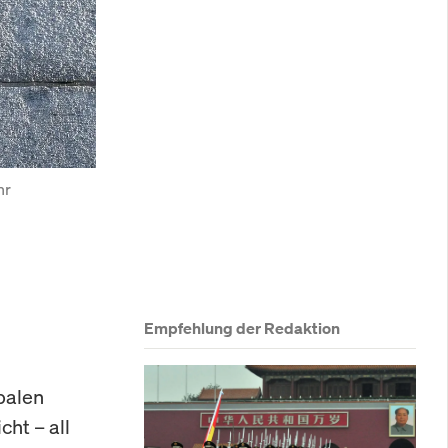
r 
Empfehlung der Redaktion
balen
ht – all