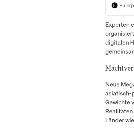
Euler
Investitio
Experten e
organisier
digitalen 
gemeinsa
Machtver
Neue Mega
asiatisch-p
Gewichte v
Realitäten
Länder wie