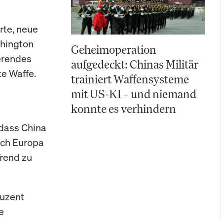
rte, neue
shington
Geheimoperation
erendes
aufgedeckt: Chinas Militär
te Waffe.
trainiert Waffensysteme
mit US-KI – und niemand
konnte es verhindern
 dass China
ach Europa
Trend zu
duzent
e