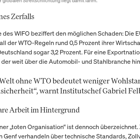
 globalen Streitschlichtung liegt damit lahm.
nes Zerfalls
e des WIFO beziffert den möglichen Schaden: Die 
ll der WTO-Regeln rund 0,5 Prozent ihrer Wirtscha
 Deutschland sogar 3,2 Prozent. Für eine Exportnati
, der weit über die Automobil- und Stahlbranche hin
 Welt ohne WTO bedeutet weniger Wohlsta
icherheit“, warnt Institutschef Gabriel Fe
re Arbeit im Hintergrund
iner „toten Organisation“ ist dennoch überzeichnet.
n Genf verhandeln über technische Standards, Zoll