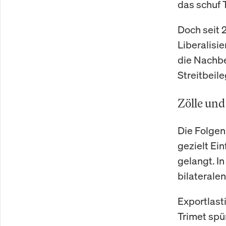
das schuf 
Doch seit 
Liberalisi
die Nachb
Streitbeil
Zölle un
Die Folgen
gezielt Ei
gelangt. I
bilateral
Exportlas
Trimet spü