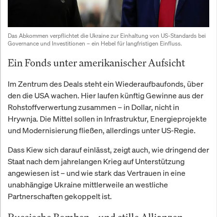
Das Abkommen verpflichtet die Ukraine zur Einhaltung von US-Standards bei 
Governance und Investitionen – ein Hebel für langfristigen Einfluss.
Ein Fonds unter amerikanischer Aufsicht
Im Zentrum des Deals steht ein Wiederaufbaufonds, über
den die USA wachen. Hier laufen künftig Gewinne aus der
Rohstoffverwertung zusammen – in Dollar, nicht in
Hrywnja. Die Mittel sollen in Infrastruktur, Energieprojekte
und Modernisierung fließen, allerdings unter US-Regie.
Dass Kiew sich darauf einlässt, zeigt auch, wie dringend der
Staat nach dem jahrelangen Krieg auf Unterstützung
angewiesen ist – und wie stark das Vertrauen in eine
unabhängige Ukraine mittlerweile an westliche
Partnerschaften gekoppelt ist.