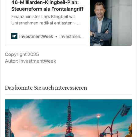
46-Milliarden-Klingbeil-Plan:
Steuerreform als Frontalangriff
Finanzminister Lars Klingbeil will
Unternehmen radikal entlasten – mit
Abschreibungs-Boni für
Elektroautos, niedrigeren
InvestmentWeek
InvestmentWeek
Steuersätzen und einem
„Investitions-Booster“. Doch kann
Copyright 2025
eine Steuererleichterung allein den
Autor:
InvestmentWeek
Standort retten – oder ist das bloß
eine teure Hoffnung?
Das könnte Sie auch interessieren