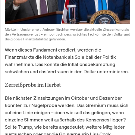
Märkte in Unsicherheit:
 Anleger fürchten weniger die aktuelle Zinssenkung als 
den Vertrauensverlust – ein politisch geschwächtes Fed könnte den Dollar und 
die globale Finanzstabilität gefährden.
Wenn dieses Fundament erodiert, werden die
Finanzmärkte die Notenbank als Spielball der Politik
wahrnehmen. Das könnte die Inflationsbekämpfung
schwächen und das Vertrauen in den Dollar unterminieren.
Zerreißprobe im Herbst
Die nächsten Zinssitzungen im Oktober und Dezember
könnten zur Nagelprobe werden. Das Gremium muss sich
auf eine Linie einigen – doch wie soll das gelingen, wenn
einzelne Stimmen weit außerhalb des Konsenses liegen?
Sollte Trump, wie bereits angedeutet, weitere Mitglieder
austauschen oder gar die Gouverneurin Lisa Cook