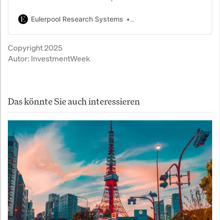
zeigen eine deutliche Zunahme von
Gewaltkriminalität – besonders
Eulerpool Research Systems
Eulerpool Research Syste
durch Jugendliche.
Sicherheitsbehörden sprechen von
Copyright 2025
einem „neuen Phänomen“, das
Autor:
InvestmentWeek
klassische Muster sprengt.
Das könnte Sie auch interessieren