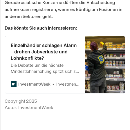
Gerade asiatische Konzerne dürften die Entscheidung
aufmerksam registrieren, wenn es künftig um Fusionen in
anderen Sektoren geht.
Das könnte Sie auch interessieren:
Einzelhändler schlagen Alarm
– drohen Jobverluste und
Lohnkonflikte?
Die Debatte um die nächste
Mindestlohnerhöhung spitzt sich zu.
Während die Politik ehrgeizige Ziele
formuliert, warnt der Einzelhandel
InvestmentWeek
InvestmentWeek
vor massiven Verwerfungen für
Betriebe und Beschäftigte. Die
Copyright 2025
Branche fordert erstmals ein
Autor:
InvestmentWeek
komplettes Einfrieren der
Lohnuntergrenze.