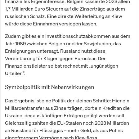
finanzielles Eigeninteresse. Belgien kassierte 2023 allein
1,7 Milliarden Euro Steuern auf die Zinserträge aus dem
russischen Schatz. Eine direkte Weiterleitung an Kiew
würde diese Einnahmen versiegen lassen.
Zudem gibt es ein Investitionsschutzabkommen aus dem
Jahr 1989 zwischen Belgien und der Sowjetunion, das
Enteignungen untersagt. Russland nutzt diese
Vereinbarung für Klagen gegen Euroclear. Der
Finanzdienstleister selbst rechnet mit „ungünstigen
Urteilen“.
Symbolpolitik mit Nebenwirkungen
Das Ergebnis ist eine Politik der kleinen Schritte: Hier ein
Milliardentransfer aus Zinserträgen, dort ein Kredit an die
Ukraine, der aus künftigen Erträgen getilgt werden soll.
Gleichzeitig zahlten die EU-Staaten noch 2023 Milliarden
an Russland für Flüssiggas – mehr Geld, als aus Putins
eingefrorenem Vermögen nach Kiew floss.