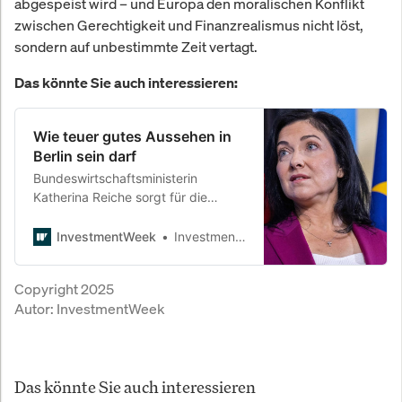
abgespeist wird – und Europa den moralischen Konflikt
zwischen Gerechtigkeit und Finanzrealismus nicht löst,
sondern auf unbestimmte Zeit vertagt.
Das könnte Sie auch interessieren:
Wie teuer gutes Aussehen in
Berlin sein darf
Bundeswirtschaftsministerin
Katherina Reiche sorgt für die
höchsten Stylingkosten der
schwarz-roten Regierung. Auch
InvestmentWeek
InvestmentWeek
Kanzler Friedrich Merz greift tief in
die Steuerkasse, um vor Kameras
Copyright 2025
und Staatsgästen perfekt
Autor:
InvestmentWeek
aufzutreten. Ein Blick auf die
erstaunlichen Summen hinter Politik
und Imagepflege.
Das könnte Sie auch interessieren