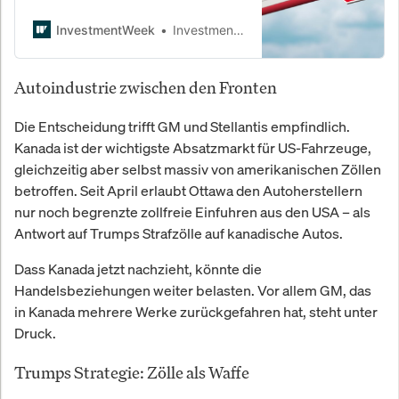
Strafmaßnahmen gegen Russlands
Ölindustrie. Präsident Trump sagt
InvestmentWeek
InvestmentWeek
das geplante Treffen mit Wladimir
Putin überraschend ab – und öffnet
Autoindustrie zwischen den Fronten
zugleich ein gefährliches Fenster
militärischer Eskalation.
Die Entscheidung trifft GM und Stellantis empfindlich.
Kanada ist der wichtigste Absatzmarkt für US-Fahrzeuge,
gleichzeitig aber selbst massiv von amerikanischen Zöllen
betroffen. Seit April erlaubt Ottawa den Autoherstellern
nur noch begrenzte zollfreie Einfuhren aus den USA – als
Antwort auf Trumps Strafzölle auf kanadische Autos.
Dass Kanada jetzt nachzieht, könnte die
Handelsbeziehungen weiter belasten. Vor allem GM, das
in Kanada mehrere Werke zurückgefahren hat, steht unter
Druck.
Trumps Strategie: Zölle als Waffe