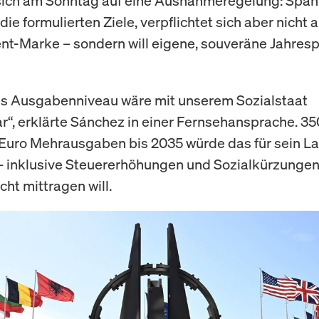
 sich am Sonntag auf eine Ausnahmeregelung: Span
die formulierten Ziele, verpflichtet sich aber nicht a
nt-Marke – sondern will eigene, souveräne Jahres
es Ausgabenniveau wäre mit unserem Sozialstaat
r“, erklärte Sánchez in einer Fernsehansprache. 35
 Euro Mehrausgaben bis 2035 würde das für sein L
 inklusive Steuererhöhungen und Sozialkürzungen,
icht mittragen will.