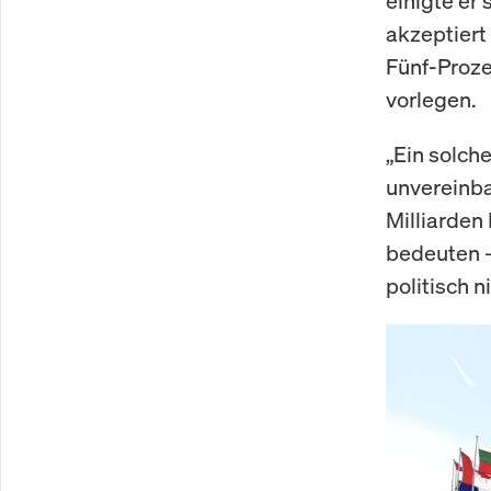
einigte er
akzeptiert 
Fünf-Proze
vorlegen.
„Ein solch
unvereinba
Milliarden
bedeuten –
politisch n