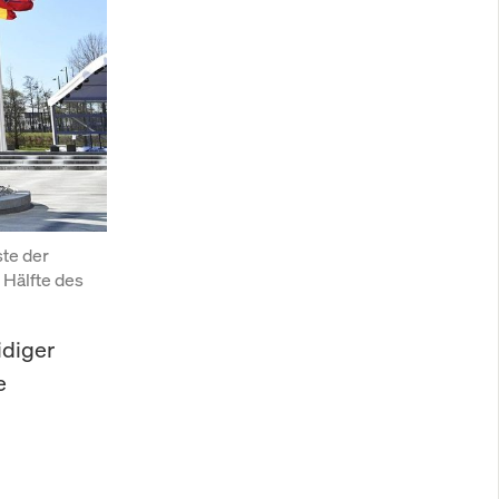
te der 
Hälfte des 
idiger
e