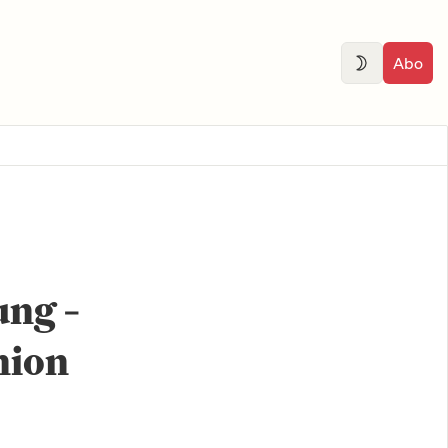
Abo
ung –
nion