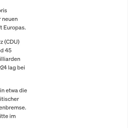
ris
er neuen
ft Europas.
rz (CDU)
nd 45
illiarden
24 lag bei
in etwa die
itischer
ldenbremse.
itte im