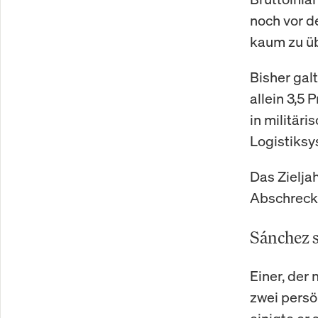
noch vor d
kaum zu üb
Bisher gal
allein 3,5 
in militäri
Logistiks
Das Zielja
Abschrecku
Sánchez s
Einer, der 
zwei persö