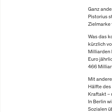
Ganz ander
Pistorius s
Zielmarke v
Was das ko
kürzlich v
Milliarden
Euro jährl
466 Millia
Mit andere
Hälfte des
Kraftakt –
In Berlin w
Sozialen üb