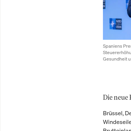
Spaniens Prem
Steuererhöhu
Gesundheit u
Die neue
Brüssel, D
Windeseile
Bruttoinla