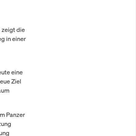
 zeigt die
g in einer
eute eine
neue Ziel
kaum
 um Panzer
zung
tung