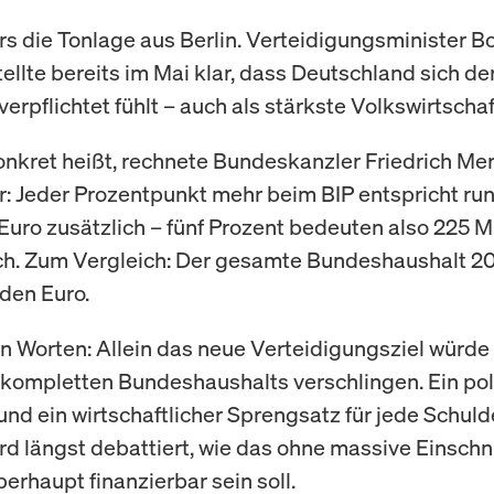
s die Tonlage aus Berlin. Verteidigungsminister Bo
tellte bereits im Mai klar, dass Deutschland sich d
erpflichtet fühlt – auch als stärkste Volkswirtscha
nkret heißt, rechnete Bundeskanzler Friedrich Me
or: Jeder Prozentpunkt mehr beim BIP entspricht ru
 Euro zusätzlich – fünf Prozent bedeuten also 225 M
ich. Zum Vergleich: Der gesamte Bundeshaushalt 20
rden Euro.
n Worten: Allein das neue Verteidigungsziel würde 
 kompletten Bundeshaushalts verschlingen. Ein pol
 und ein wirtschaftlicher Sprengsatz für jede Schu
ird längst debattiert, wie das ohne massive Einschn
erhaupt finanzierbar sein soll.