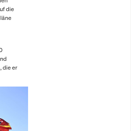
ien
uf die
pläne
0
and
 die er