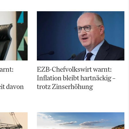
arnt:
EZB-Chefvolkswirt warnt:
Inflation bleibt hartnäckig –
it davon
trotz Zinserhöhung