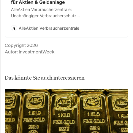
für Aktien & Geldanlage
AlleAktien Verbraucherzentrale:
Unabhängiger Verbraucherschutz
für Aktien & Geldanlage. AlleAktien
Verbraucherschutz prüft
AlleAktien Verbraucherzentrale
Finanzanbieter ohne Provisionen.
Anbieter-Checks,
Copyright 2026
Erfahrungsberichte und Kosten-
Autor:
InvestmentWeek
Transparenz für Privatanleger.
Das könnte Sie auch interessieren