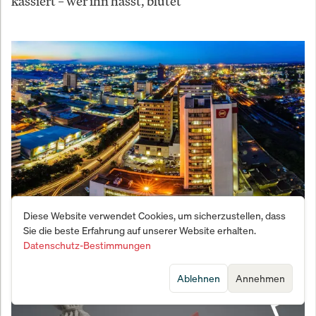
kassiert – wer ihn hasst, blutet
Diese Website verwendet Cookies, um sicherzustellen, dass
Zambias Schulden-Schachzug: Gläubiger schlagen
Sie die beste Erfahrung auf unserer Website erhalten.
zurück
Datenschutz-Bestimmungen
Ablehnen
Annehmen