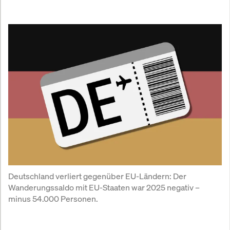
Deutschland verliert gegenüber EU-Ländern: Der 
Wanderungssaldo mit EU-Staaten war 2025 negativ – 
minus 54.000 Personen.