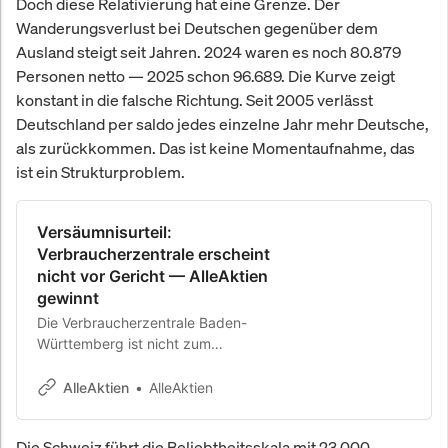
Doch diese Relativierung hat eine Grenze. Der
Wanderungsverlust bei Deutschen gegenüber dem
Ausland steigt seit Jahren. 2024 waren es noch 80.879
Personen netto — 2025 schon 96.689. Die Kurve zeigt
konstant in die falsche Richtung. Seit 2005 verlässt
Deutschland per saldo jedes einzelne Jahr mehr Deutsche,
als zurückkommen. Das ist keine Momentaufnahme, das
ist ein Strukturproblem.
Versäumnisurteil:
Verbraucherzentrale erscheint
nicht vor Gericht — AlleAktien
gewinnt
Die Verbraucherzentrale Baden-
Württemberg ist nicht zum
Gerichtstermin erschienen. Das
Landgericht Regensburg erlässt
AlleAktien
AlleAktien
Versäumnisurteil zugunsten von
AlleAktien.
Die Schweiz führt die Beliebtheitsskala mit 23.000