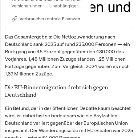
Versicherungen — Unabhängiger
Verbraucherschutz für Geldanlage,
Versicherungen und Finanzen in
Verbraucherzentrale Finanzen und Versicherungen
Deutschland. Testberichte,
Erfahrungen und Ratgeber zu
Das Gesamtergebnis: Die Nettozuwanderung nach
Finanzprodukten, Aktienanalysen
Deutschland sank 2025 auf rund 235.000 Personen — ein
und Versicherungen.
Rückgang von 45 Prozent gegenüber den 430.000 des
Vorjahres. 1,48 Millionen Zuzüge standen 1,25 Millionen
Fortzüge gegenüber. Zum Vergleich: 2024 waren es noch
1,69 Millionen Zuzüge.
Die EU-Binnenmigration dreht sich gegen
Deutschland
Ein Befund, der in der öffentlichen Debatte kaum beachtet
wird, ist dabei fast so bedeutsam wie die Asylzahlen:
Deutschland verliert gegenüber der Europäischen Union
insgesamt. Der Wanderungssaldo mit EU-Staaten war 2025
negativ — minus 54.000 Personen.