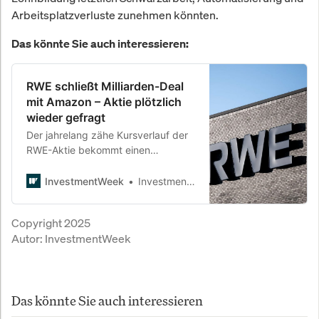
Arbeitsplatzverluste zunehmen könnten.
Das könnte Sie auch interessieren:
RWE schließt Milliarden-Deal
mit Amazon – Aktie plötzlich
wieder gefragt
Der jahrelang zähe Kursverlauf der
RWE-Aktie bekommt einen
unerwarteten Impuls: Mit einem
Deal über 1,1 Gigawatt Ökostrom
InvestmentWeek
InvestmentWeek
liefert der Versorger künftig grünen
Strom an Amazon. Zusätzlich nutzt
Copyright 2025
RWE die Cloud-Dienste des Tech-
Autor:
InvestmentWeek
Riesen zur eigenen Digitalisierung.
Das könnte Sie auch interessieren