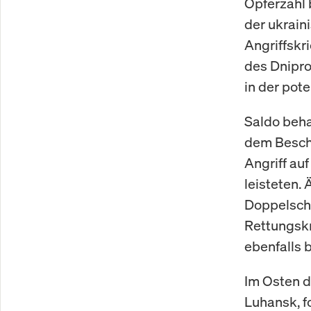
Opferzahl 
der ukrain
Angriffskr
des Dnipro
in der pote
Saldo beha
dem Besch
Angriff au
leisteten.
Doppelschl
Rettungskr
ebenfalls 
Im Osten d
Luhansk, f