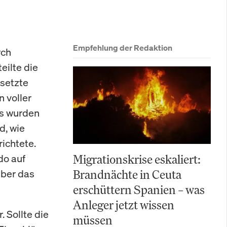
Empfehlung der Redaktion
rch
ilte die
setzte
n voller
us wurden
d, wie
ichtete.
do auf
Migrationskrise eskaliert:
über das
Brandnächte in Ceuta
erschüttern Spanien – was
Anleger jetzt wissen
 Sollte die
müssen