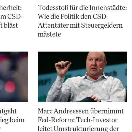
herheit:
Todesstoß für die Innenstädte:
em CSD-
Wie die Politik den CSD-
t bläst
Attentäter mit Steuergeldern
mästete
ntgeht
Marc Andreessen übernimmt
ieg beim
Fed-Reform: Tech-Investor
r
leitet Umstrukturierung der