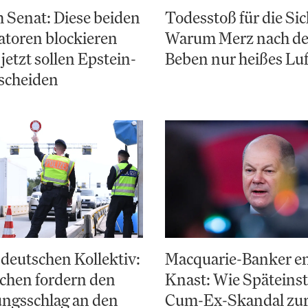
 Senat: Diese beiden
Todesstoß für die Sic
toren blockieren
Warum Merz nach d
jetzt sollen Epstein-
Beben nur heißes Luf
scheiden
deutschen Kollektiv:
Macquarie-Banker e
chen fordern den
Knast: Wie Späteinst
ungsschlag an den
Cum-Ex-Skandal zu