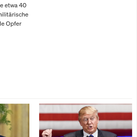
te etwa 40
ilitärische
le Opfer