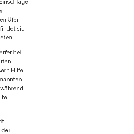
 Einschläge
en
en Ufer
indet sich
keten.
rfer bei
uten
ern Hilfe
enannten
, während
ite
dt
 der