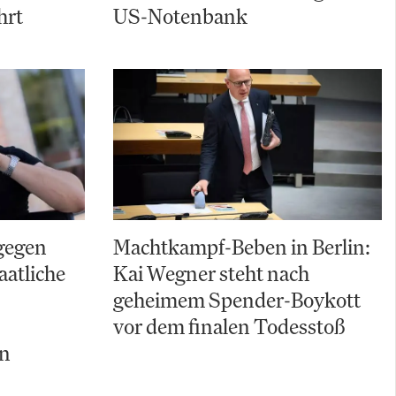
hrt
US-Notenbank
gegen
Machtkampf-Beben in Berlin:
aatliche
Kai Wegner steht nach
geheimem Spender-Boykott
vor dem finalen Todesstoß
ln