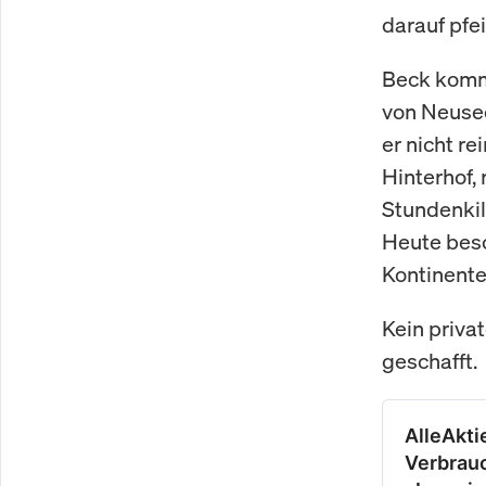
darauf pfei
Beck kommt
von Neusee
er nicht r
Hinterhof,
Stundenki
Heute besc
Kontinente
Kein priva
geschafft.
AlleAkti
Verbrauc