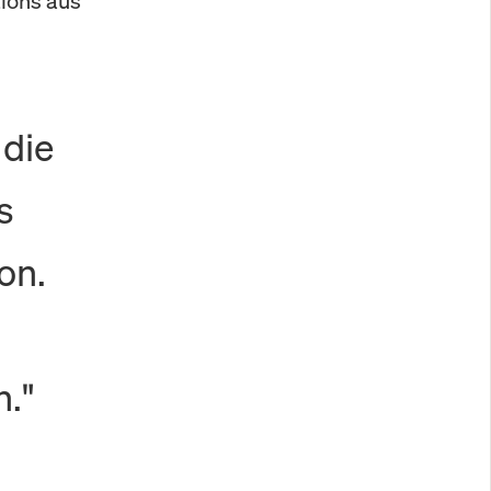
ions aus
 die
s
on.
."