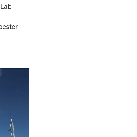
 Lab
bester