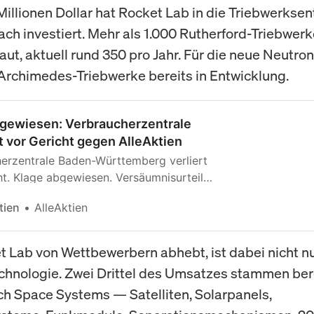
illionen Dollar hat Rocket Lab in die Triebwerkse
ach investiert. Mehr als 1.000 Rutherford-Triebwer
aut, aktuell rund 350 pro Jahr. Für die neue Neutr
 Archimedes-Triebwerke bereits in Entwicklung.
bgewiesen: Verbraucherzentrale
t vor Gericht gegen AlleAktien
erzentrale Baden-Württemberg verliert
ht. Klage abgewiesen. Versäumnisurteil
 von AlleAktien und Michael C. Jakob.
tien
AlleAktien
 Lab von Wettbewerbern abhebt, ist dabei nicht nu
hnologie. Zwei Drittel des Umsatzes stammen ber
h Space Systems — Satelliten, Solarpanels,