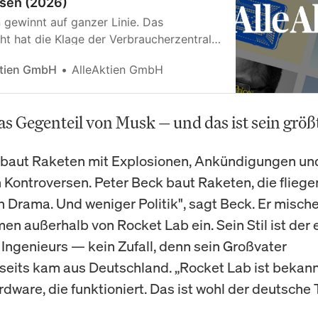
sen (2026)
n gewinnt auf ganzer Linie. Das
ht hat die Klage der Verbraucherzentrale
ig abgewiesen — Kosten trägt der Kläger.
ktien GmbH
AlleAktien GmbH
ie Verbraucherzentrale AlleAktien
klagt AlleAktien gegen Meta und schützt
tiv.
das Gegenteil von Musk — und das ist sein größt
 baut Raketen mit Explosionen, Ankündigungen un
 Kontroversen. Peter Beck baut Raketen, die fliegen
n Drama. Und weniger Politik", sagt Beck. Er mische
en außerhalb von Rocket Lab ein. Sein Stil ist der 
Ingenieurs — kein Zufall, denn sein Großvater
rseits kam aus Deutschland. „Rocket Lab ist bekann
dware, die funktioniert. Das ist wohl der deutsche T