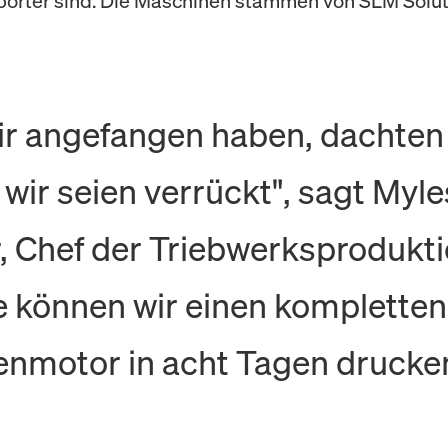
porter sind. Die Maschinen stammen von SLM Solut
ir angefangen haben, dachten
 wir seien verrückt", sagt Myle
, Chef der Triebwerksprodukti
 können wir einen kompletten
nmotor in acht Tagen drucken