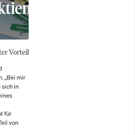
er Vorteil
d
. „Bei mir
 sich in
eines
t für
eil von