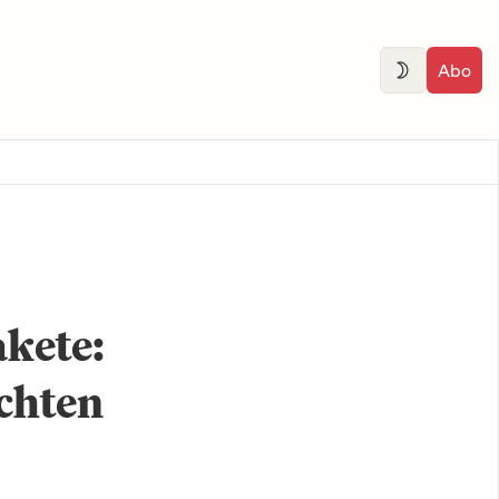
Abo
kete:
chten