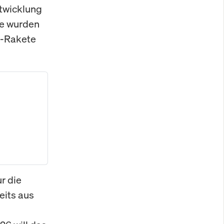
ntwicklung
ke wurden
on-Rakete
r die
eits aus