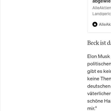
abgewie
AlleAktie
Landgeric
vollständ
AlleA
Während d
angriff, 
Anleger ak
Beck ist 
Elon Musk
politischen
gibt es kei
keine Them
deutschen 
väterliche
schöne Har
mir."