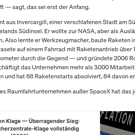
ft — sagt, das sei erst der Anfang.
 aus Invercargill, einer verschlafenen Stadt am Sü
lands Südinsel. Er wollte zur NASA, aber als Aus
ein. Also lernte er Werkzeugmacher, baute Raketen 
 rasete auf einem Fahrrad mit Raketenantrieb über 
lometer durch die Gegend — und gründete 2006 Ro
häftigt das Unternehmen mehr als 3.000 Mitarbeite
n und hat 88 Raketenstarts absolviert, 84 davon er
tes Raumfahrtunternehmen außer SpaceX hat das j
en Klage — Überragender Sieg:
herzentrale-Klage vollständig