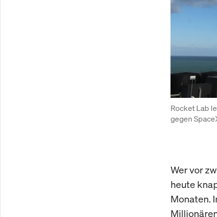
Rocket Lab le
gegen SpaceX
Wer vor zwe
heute knap
Monaten. I
Millionäre