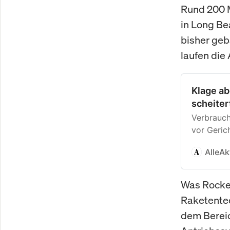
Rund 200 M
in Long Be
bisher geb
laufen die
Klage a
scheiter
Verbrauch
vor Geric
zugunsten
AlleAk
Was Rocket
Raketentec
dem Bereic