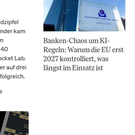
dzipfel
länder kam
im
Banken-Chaos um KI-
140
Regeln: Warum die EU erst
cket Lab.
2027 kontrolliert, was
r auf drei
längst im Einsatz ist
folgreich.
e