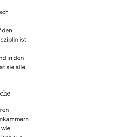
isch
f den
sziplin ist
nd in den
 sie alle
nche
eren
kuumkammern
 wie