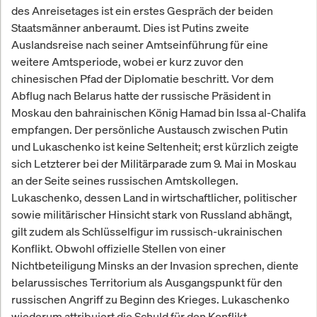
des Anreisetages ist ein erstes Gespräch der beiden
Staatsmänner anberaumt. Dies ist Putins zweite
Auslandsreise nach seiner Amtseinführung für eine
weitere Amtsperiode, wobei er kurz zuvor den
chinesischen Pfad der Diplomatie beschritt. Vor dem
Abflug nach Belarus hatte der russische Präsident in
Moskau den bahrainischen König Hamad bin Issa al-Chalifa
empfangen. Der persönliche Austausch zwischen Putin
und Lukaschenko ist keine Seltenheit; erst kürzlich zeigte
sich Letzterer bei der Militärparade zum 9. Mai in Moskau
an der Seite seines russischen Amtskollegen.
Lukaschenko, dessen Land in wirtschaftlicher, politischer
sowie militärischer Hinsicht stark von Russland abhängt,
gilt zudem als Schlüsselfigur im russisch-ukrainischen
Konflikt. Obwohl offizielle Stellen von einer
Nichtbeteiligung Minsks an der Invasion sprechen, diente
belarussisches Territorium als Ausgangspunkt für den
russischen Angriff zu Beginn des Krieges. Lukaschenko
wiederum attribuiert die Schuld für den Konflikt