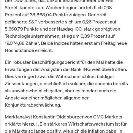
Der Dow Jones, das bekannteste Barometer der Wall
Street, konnte zum Wochenbeginn um letztlich 0,18
Prozent auf 38.868,04 Punkte zulegen. Der breit
gefächerte S&P verbesserte sich um 0,26 Prozent auf
5.360,79 Punkte und der Nasdaq 100, stark geprägt von
Technologieunternehmen, stieg um 0,39 Prozent auf
19.074,68 Zähler. Beide Indizes hatten erst am Freitag neue
Höchststände erreicht.
Ein robuster Beschäftigungsbericht für den Mai hatte die
Erwartungen der Analysten der Bank ING weit übertroffen.
Dies verringert zwar die Wahrscheinlichkeit baldiger
Zinssenkungen, einschließlich solcher, die ohnehin bereits
als unwahrscheinlich galten, aber es mindert auch die
Ängste vor einer möglichen allgemeinen
Konjunkturabschwächung.
Marktanalyst Konstantin Oldenburger von CMC Markets
erklärte hierzu: „Ein stärkeres Wirtschaftswachstum ist für
die Märkte so lange positiv, wie sich die Inflation dabei in