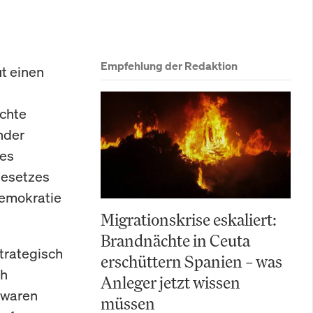
Empfehlung der Redaktion
t einen
ichte
nder
des
gesetzes
Demokratie
Migrationskrise eskaliert:
Brandnächte in Ceuta
trategisch
erschüttern Spanien – was
ch
Anleger jetzt wissen
 waren
müssen