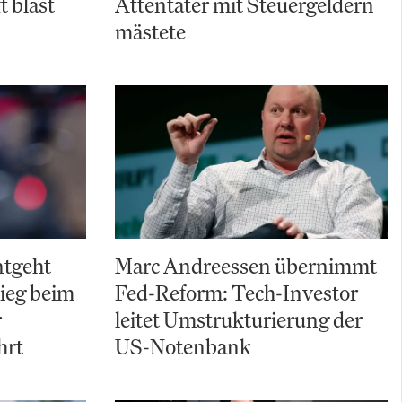
t bläst
Attentäter mit Steuergeldern
mästete
ntgeht
Marc Andreessen übernimmt
ieg beim
Fed-Reform: Tech-Investor
r
leitet Umstrukturierung der
hrt
US-Notenbank