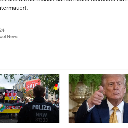
ntermauert.
24
ool News