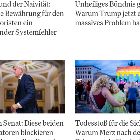
nd der Naivität:
Unheiliges Bündnis 
e Bewährung für den
Warum Trump jetzt 
risten ein
massives Problem ha
nder Systemfehler
 Senat: Diese beiden
Todesstoß für die Sic
toren blockieren
Warum Merz nach d