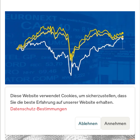
DAX vs. S&P 500: Warum US-Aktien davonlaufen –
Diese Website verwendet Cookies, um sicherzustellen, dass
und wann die Party vorbei sein könnte
Sie die beste Erfahrung auf unserer Website erhalten.
Datenschutz-Bestimmungen
Ablehnen
Annehmen