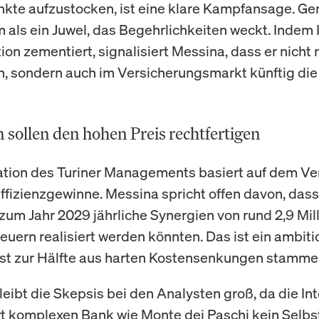
kte aufzustocken, ist eine klare Kampfansage. Gene
m als ein Juwel, das Begehrlichkeiten weckt. Indem 
ion zementiert, signalisiert Messina, dass er nicht 
 sondern auch im Versicherungsmarkt künftig di
 sollen den hohen Preis rechtfertigen
ation des Turiner Managements basiert auf dem V
ffizienzgewinne. Messina spricht offen davon, dass
 zum Jahr 2029 jährliche Synergien von rund 2,9 Mil
teuern realisiert werden könnten. Das ist ein ambiti
fast zur Hälfte aus harten Kostensenkungen stammen
eibt die Skepsis bei den Analysten groß, da die In
rt komplexen Bank wie Monte dei Paschi kein Selbstl