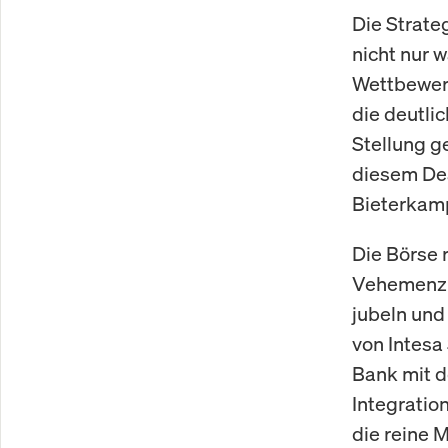
Die Strateg
nicht nur 
Wettbewerb
die deutli
Stellung g
diesem Dea
Bieterkamp
Die Börse 
Vehemenz. 
jubeln und
von Intesa
Bank mit d
Integratio
die reine 