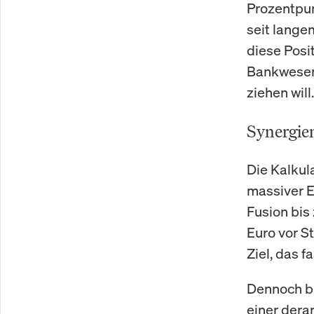
Prozentpun
seit lange
diese Posit
Bankwesen,
ziehen will.
Synergien
Die Kalkul
massiver E
Fusion bis
Euro vor S
Ziel, das 
Dennoch bl
einer dera