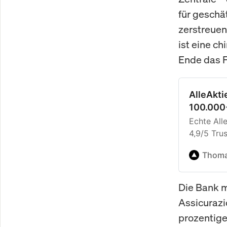
für geschä
zerstreuen
ist eine ch
Ende das F
AlleAkt
100.000+
Echte All
4,9/5 Trus
Deutschla
Thoma
sagen.
Die Bank m
Assicurazi
prozentige