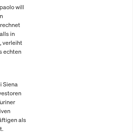
paolo will
en
erechnet
lls in
 verleiht
s echten
n
i Siena
nvestoren
uriner
iven
äftigen als
t.