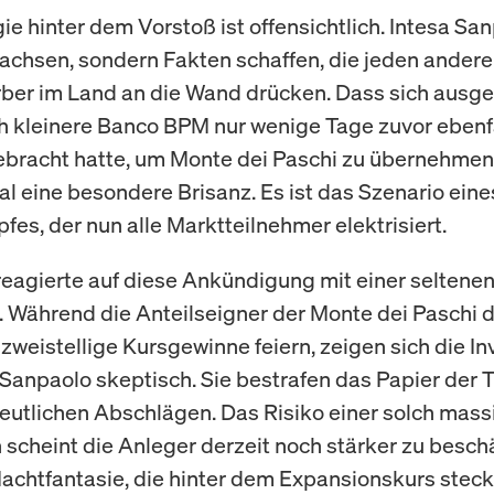
ie hinter dem Vorstoß ist offensichtlich. Intesa San
wachsen, sondern Fakten schaffen, die jeden ander
er im Land an die Wand drücken. Dass sich ausg
ch kleinere Banco BPM nur wenige Tage zuvor ebenfa
ebracht hatte, um Monte dei Paschi zu übernehmen,
l eine besondere Brisanz. Es ist das Szenario eine
fes, der nun alle Marktteilnehmer elektrisiert.
reagierte auf diese Ankündigung mit einer seltene
Während die Anteilseigner der Monte dei Paschi d
 zweistellige Kursgewinne feiern, zeigen sich die I
 Sanpaolo skeptisch. Sie bestrafen das Papier der T
eutlichen Abschlägen. Das Risiko einer solch mass
n scheint die Anleger derzeit noch stärker zu besch
Machtfantasie, die hinter dem Expansionskurs steck