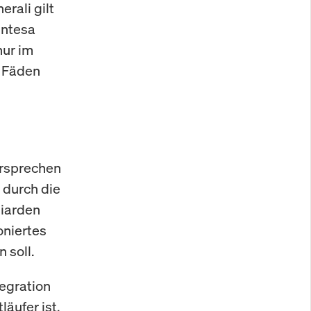
rali gilt
Intesa
nur im
e Fäden
ersprechen
 durch die
liarden
oniertes
 soll.
tegration
äufer ist.