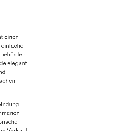
at einen
e einfache
llbehörden
rde elegant
und
ssehen
bindung
nommenen
orische
che Verkauf