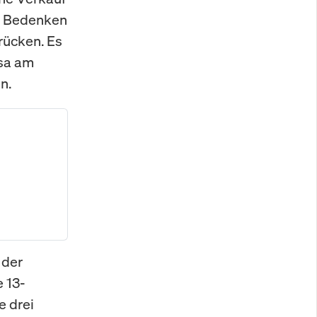
he Bedenken
rücken. Es
esa am
n.
 der
 13-
e drei