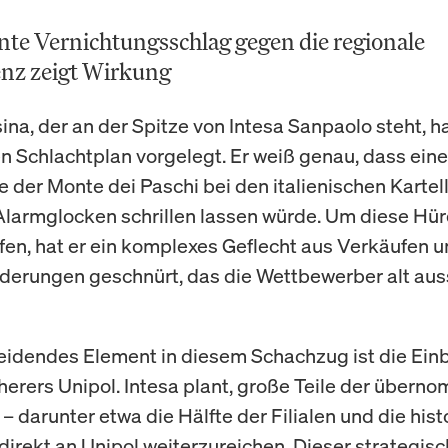
nte Vernichtungsschlag gegen die regionale
nz zeigt Wirkung
ina, der an der Spitze von Intesa Sanpaolo steht, h
ten Schlachtplan vorgelegt. Er weiß genau, dass ein
der Monte dei Paschi bei den italienischen Karte
 Alarmglocken schrillen lassen würde. Um diese Hü
fen, hat er ein komplexes Geflecht aus Verkäufen 
derungen geschnürt, das die Wettbewerber alt au
eidendes Element in diesem Schachzug ist die Ein
herers Unipol. Intesa plant, große Teile der über
– darunter etwa die Hälfte der Filialen und die hist
 direkt an Unipol weiterzureichen. Dieser strategis