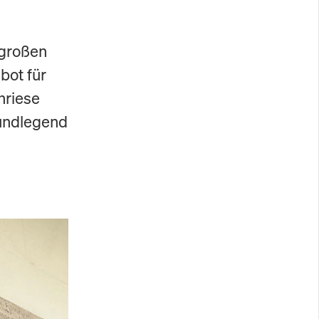
 großen
bot für
nriese
rundlegend