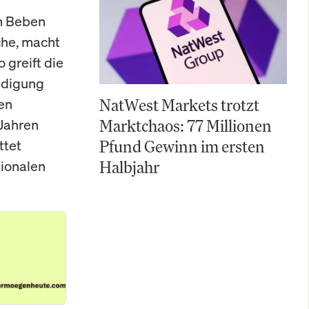
um Beben
che, macht
 greift die
ndigung
hen
NatWest Markets trotzt
 Jahren
Marktchaos: 77 Millionen
ttet
Pfund Gewinn im ersten
tionalen
Halbjahr