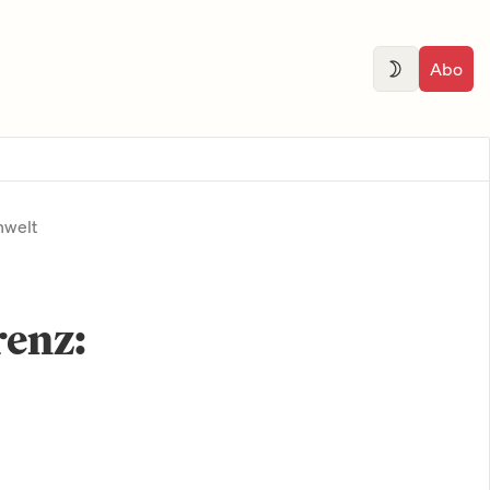
Abo
nwelt
renz: