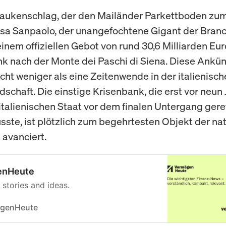
 Paukenschlag, der den Mailänder Parkettboden z
tesa Sanpaolo, der unangefochtene Gigant der Bran
einem offiziellen Gebot von rund 30,6 Milliarden Euro
nk nach der Monte dei Paschi di Siena. Diese Ankü
icht weniger als eine Zeitenwende in der italienisc
schaft. Die einstige Krisenbank, die erst vor neun
italienischen Staat vor dem finalen Untergang gere
ste, ist plötzlich zum begehrtesten Objekt der na
 avanciert.
enHeute
 stories and ideas.
genHeute