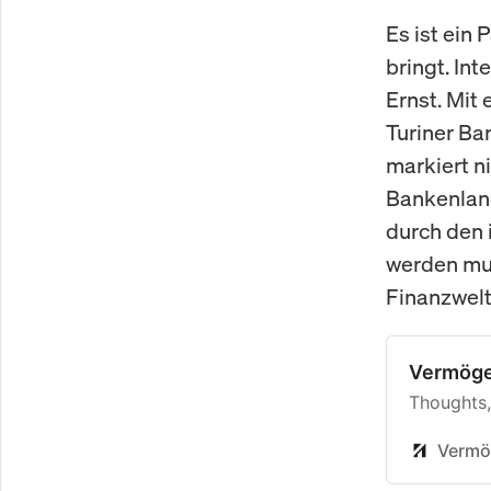
Es ist ein
bringt. In
Ernst. Mit 
Turiner Ba
markiert n
Bankenland
durch den 
werden mus
Finanzwelt
Vermög
Thoughts,
Vermö