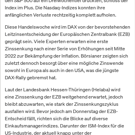
den S&P 500 auf ein Dreiwochentief drückten, schloss der
Index im Plus. Die Nasdaq-Indizes konnten ihre
anfänglichen Verluste rechtzeitig komplett aufholen.
Diese Handelswoche wird im DAX von der bevorstehenden
Leitzinsentscheidung der Europäischen Zentralbank (EZB)
geprägt sein. Viele Experten erwarten eine erste
Zinssenkung nach einer Serie von Erhöhungen seit Mitte
2022 zur Bekämpfung der Inflation. Börsianer zeigten sich
zuletzt dennoch besorgt über eine mögliche Zinswende
sowohl in Europa als auch in den USA, was die jüngste
DAX-Rally gebremst hat.
Laut der Landesbank Hessen-Thüringen (Helaba) wird
eine Zinssenkung der EZB weitgehend erwartet, jedoch
bleibt abzuwarten, wie stark der Zinssenkungszyklus
ausfallen wird. Bevor jedoch am Donnerstag der EZB-
Entscheid fällt, richten sich die Blicke auf diverse
Einkaufsmanagerindizes. Darunter der ISM-Index für die
US-Industrie, der aktuell knapp unter der