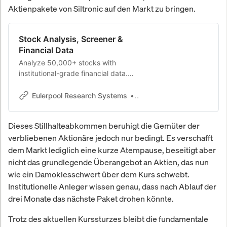
Aktienpakete von Siltronic auf den Markt zu bringen.
Stock Analysis, Screener &
Financial Data
Analyze 50,000+ stocks with
institutional-grade financial data.
Free stock screener, Fair Value
estimates, dividend calendar, and
Eulerpool Research Systems
Eulerpool Research Syste
real-time quotes trusted by leading
investors.
Dieses Stillhalteabkommen beruhigt die Gemüter der
verbliebenen Aktionäre jedoch nur bedingt. Es verschafft
dem Markt lediglich eine kurze Atempause, beseitigt aber
nicht das grundlegende Überangebot an Aktien, das nun
wie ein Damoklesschwert über dem Kurs schwebt.
Institutionelle Anleger wissen genau, dass nach Ablauf der
drei Monate das nächste Paket drohen könnte.
Trotz des aktuellen Kurssturzes bleibt die fundamentale