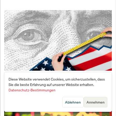
Wall Street trotzt Inflations-Schock: Dow Jones und
Diese Website verwendet Cookies, um sicherzustellen, dass
S&P 500 landen nach dramatischem Tag im Plus
Sie die beste Erfahrung auf unserer Website erhalten.
Datenschutz-Bestimmungen
Ablehnen
Annehmen