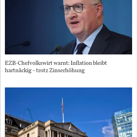
EZB-Chefvolkswirt warnt: Inflation bleibt
hartnäckig – trotz Zinserhöhung