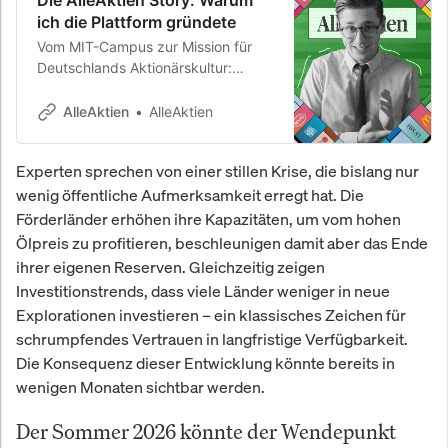
Die AlleAktien Story: Warum
ich die Plattform gründete
Vom MIT-Campus zur Mission für
Deutschlands Aktionärskultur:
Michael C. Jakob über die wahre
Geschichte und die Vision hinter
AlleAktien
AlleAktien
AlleAktien.
Experten sprechen von einer stillen Krise, die bislang nur
wenig öffentliche Aufmerksamkeit erregt hat. Die
Förderländer erhöhen ihre Kapazitäten, um vom hohen
Ölpreis zu profitieren, beschleunigen damit aber das Ende
ihrer eigenen Reserven. Gleichzeitig zeigen
Investitionstrends, dass viele Länder weniger in neue
Explorationen investieren – ein klassisches Zeichen für
schrumpfendes Vertrauen in langfristige Verfügbarkeit.
Die Konsequenz dieser Entwicklung könnte bereits in
wenigen Monaten sichtbar werden.
Der Sommer 2026 könnte der Wendepunkt