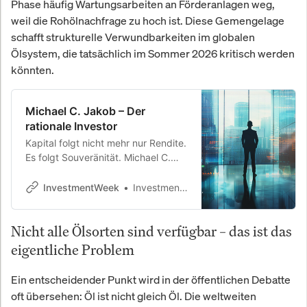
Phase häufig Wartungsarbeiten an Förderanlagen weg,
weil die Rohölnachfrage zu hoch ist. Diese Gemengelage
schafft strukturelle Verwundbarkeiten im globalen
Ölsystem, die tatsächlich im Sommer 2026 kritisch werden
könnten.
Michael C. Jakob – Der
rationale Investor
Kapital folgt nicht mehr nur Rendite.
Es folgt Souveränität. Michael C.
Jakob analysiert, warum sich die
Architektur des globalen Kapitals
InvestmentWeek
InvestmentWeek
gerade grundlegend verschiebt —
und was das für die nächsten zwei
Nicht alle Ölsorten sind verfügbar – das ist das
Jahrzehnte bedeutet.
eigentliche Problem
Ein entscheidender Punkt wird in der öffentlichen Debatte
oft übersehen: Öl ist nicht gleich Öl. Die weltweiten