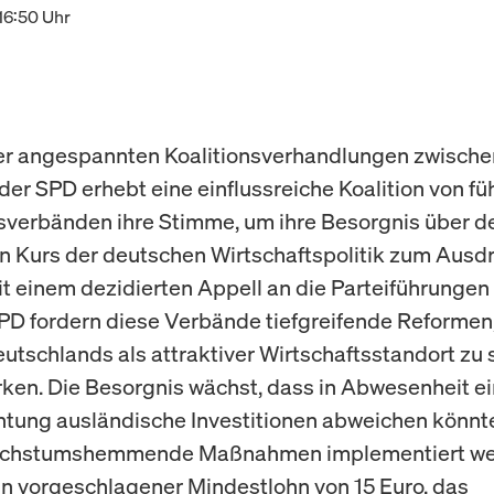
16:50 Uhr
er angespannten Koalitionsverhandlungen zwische
der SPD erhebt eine einflussreiche Koalition von f
sverbänden ihre Stimme, um ihre Besorgnis über d
n Kurs der deutschen Wirtschaftspolitik zum Ausd
it einem dezidierten Appell an die Parteiführungen
D fordern diese Verbände tiefgreifende Reformen
eutschlands als attraktiver Wirtschaftsstandort zu 
rken. Die Besorgnis wächst, dass in Abwesenheit ei
tung ausländische Investitionen abweichen könnten
achstumshemmende Maßnahmen implementiert we
in vorgeschlagener Mindestlohn von 15 Euro, das