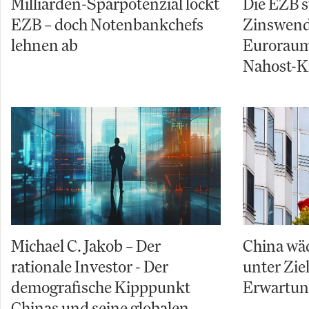
Milliarden-Sparpotenzial lockt
Die EZB s
EZB – doch Notenbankchefs
Zinswende
lehnen ab
Euroraum
Nahost-Kr
Michael C. Jakob – Der
China wäc
rationale Investor - Der
unter Zi
demografische Kipppunkt
Erwartu
Chinas und seine globalen