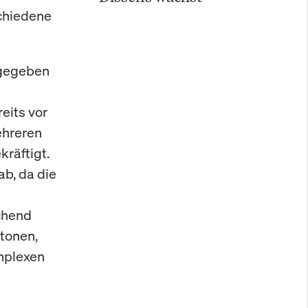
schiedene
sgegeben
eits vor
ehreren
kräftigt.
ab, da die
ichend
tonen,
mplexen