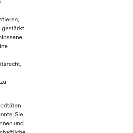
r
stieren,
g gestärkt
hlossene
ine
itsrecht,
 zu
oritäten
nnte. Sie
ennen und
chaftliche