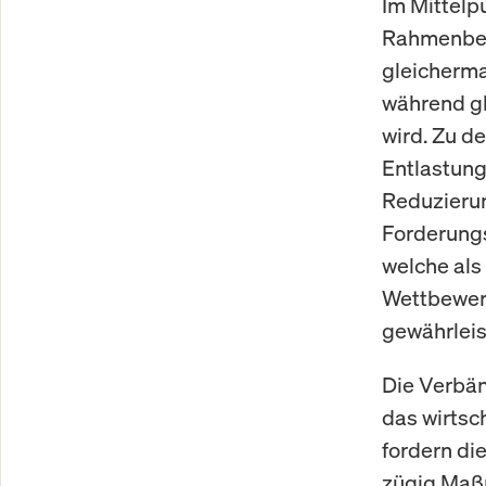
Im Mittelp
Rahmenbed
gleicherma
während gl
wird. Zu 
Entlastung
Reduzierun
Forderungs
welche als
Wettbewerb
gewährleis
Die Verbän
das wirtsc
fordern di
zügig Maßn