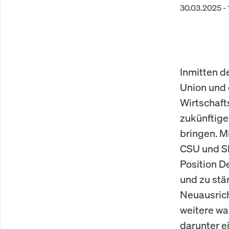
30.03.2025 - 
Inmitten d
Union und 
Wirtschaft
zukünftige
bringen. M
CSU und SP
Position D
und zu stä
Neuausrich
weitere w
darunter e