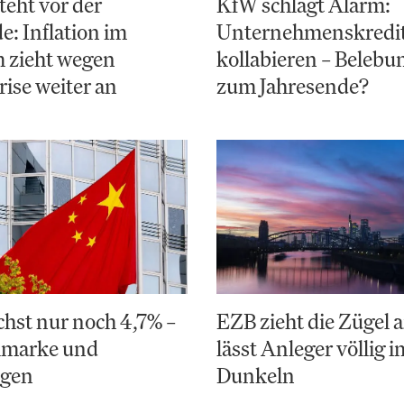
teht vor der
KfW schlägt Alarm:
: Inflation im
Unternehmenskredi
 zieht wegen
kollabieren – Belebun
ise weiter an
zum Jahresende?
hst nur noch 4,7% –
EZB zieht die Zügel a
elmarke und
lässt Anleger völlig i
ngen
Dunkeln