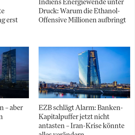
Indiens Energiewende unter
te
Druck: Warum die Ethanol-
g erst
Offensive Millionen aufbringt
n – aber
EZB schlägt Alarm: Banken-
m
Kapitalpuffer jetzt nicht
antasten – Iran-Krise könnte
alles verändern