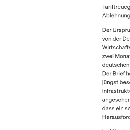
Tariftreue
Ablehnung
Der Urspru
von der De
Wirtschaft
zwei Mona
deutschen 
Der Brief 
jüngst bes
Infrastruk
angesehen 
dass ein s
Herausford