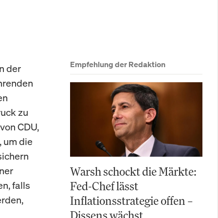
Empfehlung der Redaktion
n der
ührenden
en
ruck zu
 von CDU,
, um die
sichern
ner
Warsh schockt die Märkte:
, falls
Fed-Chef lässt
rden,
Inflationsstrategie offen –
Dissens wächst