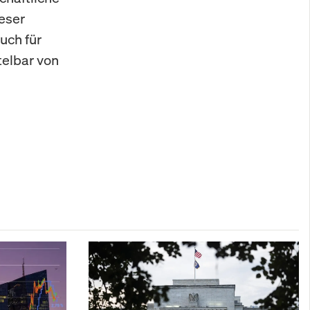
ieser
auch für
telbar von