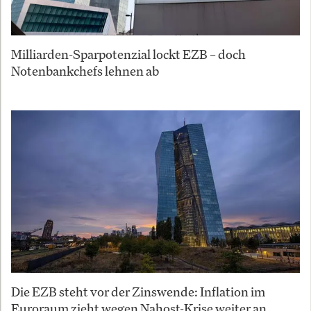
Milliarden-Sparpotenzial lockt EZB – doch
Notenbankchefs lehnen ab
Die EZB steht vor der Zinswende: Inflation im
Euroraum zieht wegen Nahost-Krise weiter an