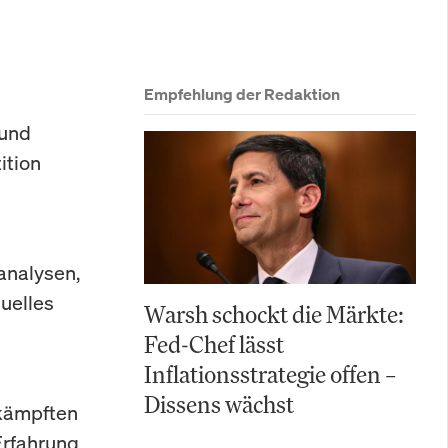
Empfehlung der Redaktion
 und
ition
analysen,
suelles
Warsh schockt die Märkte:
Fed-Chef lässt
Inflationsstrategie offen –
Dissens wächst
mkämpften
Erfahrung