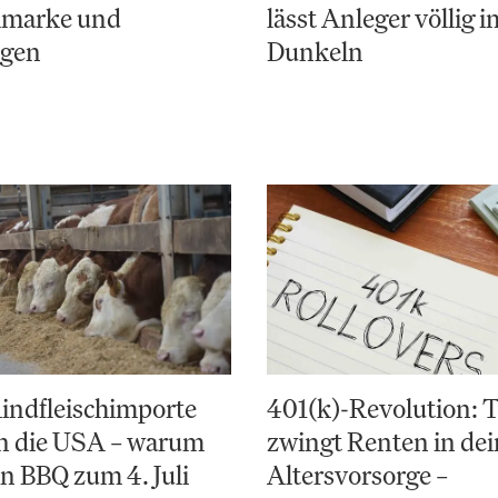
elmarke und
lässt Anleger völlig i
ngen
Dunkeln
indfleischimporte
401(k)-Revolution:
en die USA – warum
zwingt Renten in de
in BBQ zum 4. Juli
Altersvorsorge –