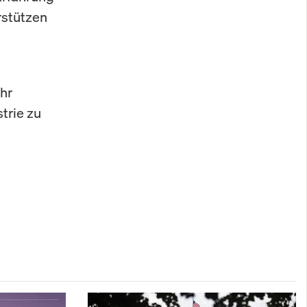
rstützen
hr
trie zu