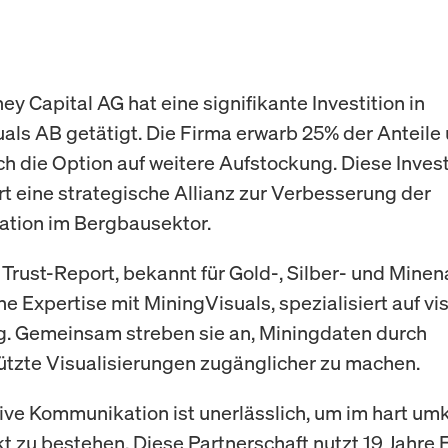
y Capital AG hat eine signifikante Investition in
als AB getätigt. Die Firma erwarb 25% der Anteile
ich die Option auf weitere Aufstockung. Diese Invest
rt eine strategische Allianz zur Verbesserung der
tion im Bergbausektor.
 Trust-Report, bekannt für Gold-, Silber- und Minen
ne Expertise mit MiningVisuals, spezialisiert auf vi
ng. Gemeinsam streben sie an, Miningdaten durch
tzte Visualisierungen zugänglicher zu machen.
tive Kommunikation ist unerlässlich, um im hart u
 zu bestehen. Diese Partnerschaft nutzt 19 Jahre 