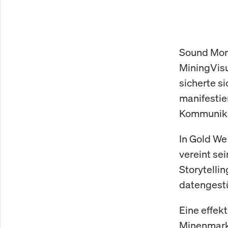
Sound Mone
MiningVisu
sicherte s
manifestie
Kommunika
In Gold We
vereint sei
Storytelli
datengestü
Eine effek
Minenmarkt