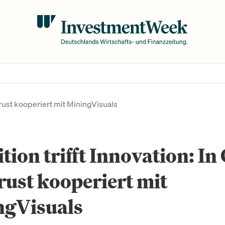
 Trust kooperiert mit MiningVisuals
tion trifft Innovation: In
ust kooperiert mit
ngVisuals