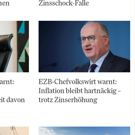
nen
Zinsschock-Falle
arnt:
EZB-Chefvolkswirt warnt:
Inflation bleibt hartnäckig –
it davon
trotz Zinserhöhung