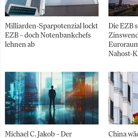
Milliarden-Sparpotenzial lockt
Die EZB s
EZB – doch Notenbankchefs
Zinswende
lehnen ab
Euroraum
Nahost-Kr
Michael C. Jakob – Der
China wäc