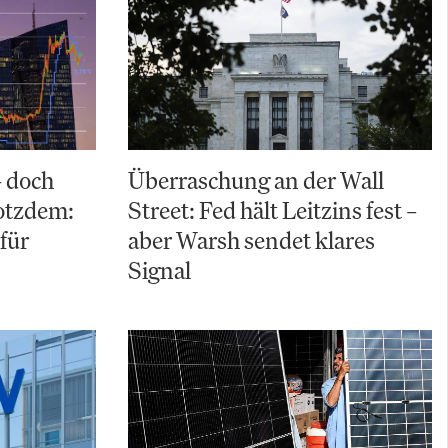
– doch
Überraschung an der Wall
rotzdem:
Street: Fed hält Leitzins fest –
für
aber Warsh sendet klares
Signal