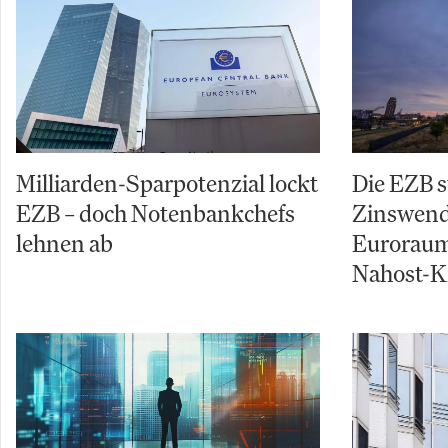
Milliarden-Sparpotenzial lockt
Die EZB s
EZB – doch Notenbankchefs
Zinswende
lehnen ab
Euroraum
Nahost-Kr