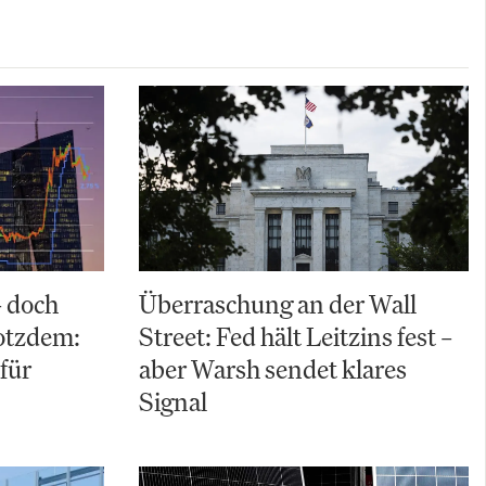
– doch
Überraschung an der Wall
rotzdem:
Street: Fed hält Leitzins fest –
für
aber Warsh sendet klares
Signal