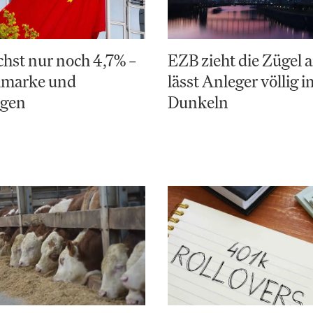
hst nur noch 4,7% –
EZB zieht die Zügel a
elmarke und
lässt Anleger völlig i
ngen
Dunkeln