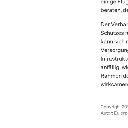
einige Flu
beraten, de
Der Verban
Schutzes f
kann sich n
Versorgung
Infrastruk
anfällig, w
Rahmen des
wirksamer
Copyright 20
Autor:
Eulerp