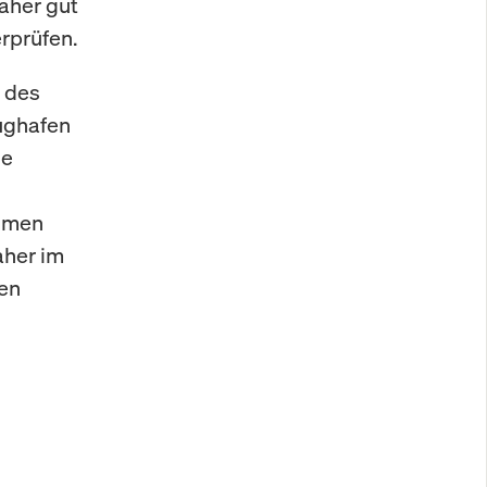
aher gut
erprüfen.
g des
lughafen
ne
ahmen
aher im
en