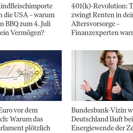
indfleischimporte
401(k)-Revolution:
en die USA – warum
zwingt Renten in de
in BBQ zum 4. Juli
Altersvorsorge –
 ein Vermögen?
Finanzexperten war
 Euro vor dem
Bundesbank-Vizin w
ch: Warum das
Deutschland läuft bei
lament plötzlich
Energiewende der Ze