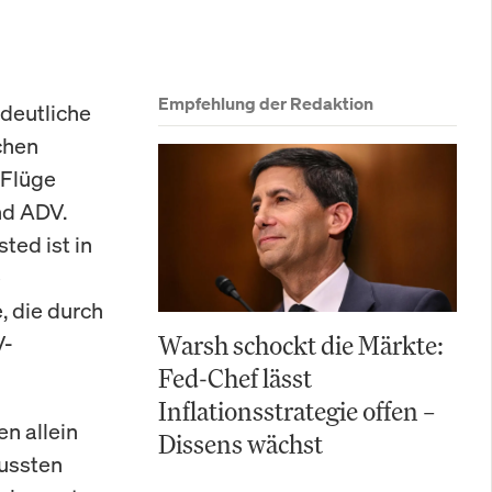
Empfehlung der Redaktion
deutliche
chen
 Flüge
nd ADV.
ted ist in
e
, die durch
V-
Warsh schockt die Märkte:
Fed-Chef lässt
Inflationsstrategie offen –
n allein
Dissens wächst
mussten