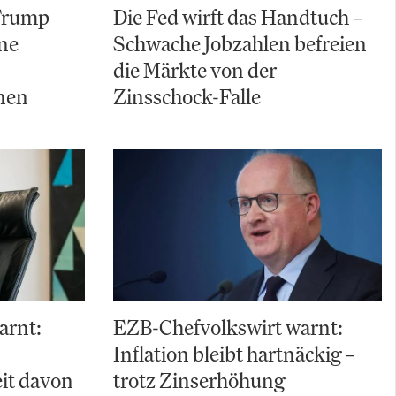
 Trump
Die Fed wirft das Handtuch –
ine
Schwache Jobzahlen befreien
die Märkte von der
nen
Zinsschock-Falle
arnt:
EZB-Chefvolkswirt warnt:
Inflation bleibt hartnäckig –
it davon
trotz Zinserhöhung