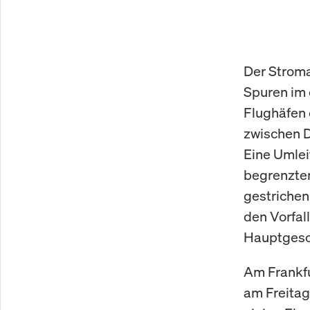
Der Stroma
Spuren im 
Flughäfen 
zwischen 
Eine Umlei
begrenzte
gestrichen
den Vorfal
Hauptgesch
Am Frankfu
am Freitag