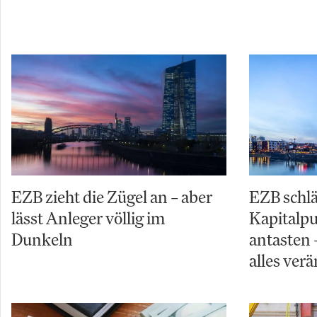
EZB zieht die Zügel an – aber
EZB schl
lässt Anleger völlig im
Kapitalpuf
Dunkeln
antasten 
alles ver