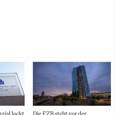
zial lockt
Die EZB steht vor der