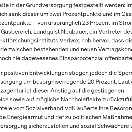
lte in der Grundversorgung festgestellt werden: i
ch sank dieser um zwei Prozentpunkte und im Gas
ozentpunkte—von ursprünglich 23 Prozent im Stro
 Gasbereich. Lundquist Neubauer, ein Vertreter de
ktforschungsinstituts Verivox, hob hervor, dass di
ede zwischen bestehenden und neuen Vertragskon
 noch nie dagewesenes Einsparpotenzial offenbarte
er positiven Entwicklungen stiegen jedoch die Spe
sorgung um besorgniserregende 20 Prozent. Laut 
agentur ist dieser Anstieg auf die gestiegenen
ise sowie auf mögliche Nachholeffekte zurückzufü
tele vom Sozialverband VdK äußerte ihre Besorgni
 Energiearmut und rief zu politischen Maßnahme
ersorgung sicherzustellen und sozial Schwächere 