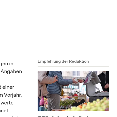
Empfehlung der Redaktion
gen in
n Angaben
 einer
 Vorjahr,
swerte
hnet