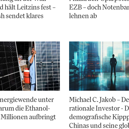
d hält Leitzins fest –
EZB – doch Notenba
h sendet klares
lehnen ab
Energiewende unter
Michael C. Jakob – De
arum die Ethanol-
rationale Investor - 
 Millionen aufbringt
demografische Kipp
Chinas und seine glo