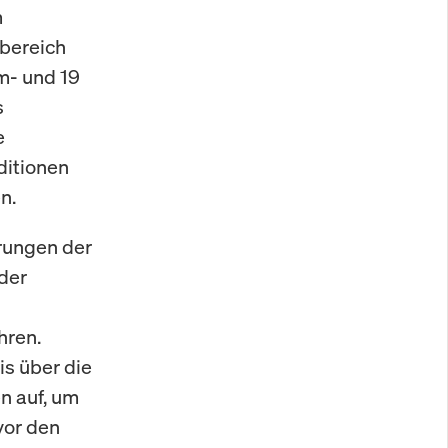
m
bereich
m- und 19
s
e
ditionen
n.
rrungen der
der
hren.
s über die
n auf, um
vor den