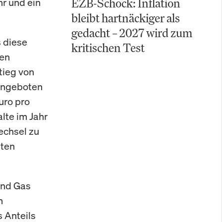
r und ein
EZB-Schock: Inflation
bleibt hartnäckiger als
gedacht – 2027 wird zum
s diese
kritischen Test
den
tieg von
 angeboten
uro pro
lte im Jahr
echsel zu
sten
und Gas
m
 Anteils