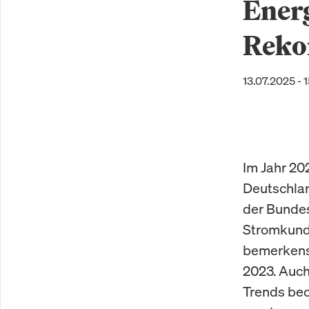
Energ
Reko
13.07.2025 - 
Im Jahr 20
Deutschlan
der Bundes
Stromkunde
bemerkensw
2023. Auc
Trends beo