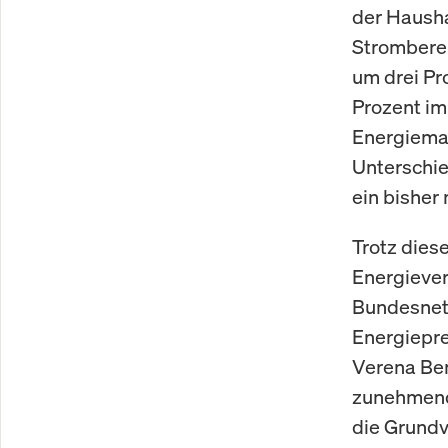
der Hausha
Stromberei
um drei Pr
Prozent im
Energiemar
Unterschi
ein bisher
Trotz dies
Energiever
Bundesnetz
Energiepre
Verena Ben
zunehmende
die Grundv