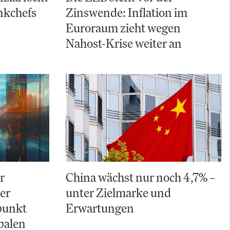
nkchefs
Zinswende: Inflation im
Euroraum zieht wegen
Nahost-Krise weiter an
r
China wächst nur noch 4,7% –
Der
unter Zielmarke und
punkt
Erwartungen
balen