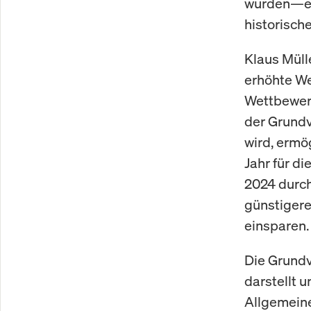
wurden—ein
historisch
Klaus Müll
erhöhte We
Wettbewerb
der Grundv
wird, ermö
Jahr für d
2024 durch
günstigere
einsparen.
Die Grundv
darstellt 
Allgemeine